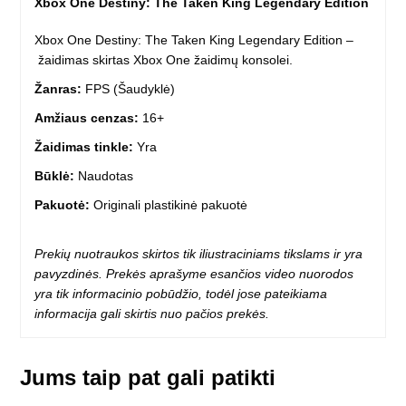
Xbox One Destiny: The Taken King Legendary Edition
Xbox One Destiny: The Taken King Legendary Edition –
žaidimas skirtas Xbox One žaidimų konsolei.
Žanras:
FPS (Šaudyklė)
Amžiaus cenzas:
16+
Žaidimas tinkle:
Yra
Būklė:
Naudotas
Pakuotė:
Originali plastikinė pakuotė
Prekių nuotraukos skirtos tik iliustraciniams tikslams ir yra
pavyzdinės. Prekės aprašyme esančios video nuorodos
yra tik informacinio pobūdžio, todėl jose pateikiama
informacija gali skirtis nuo pačios prekės.
Jums taip pat gali patikti