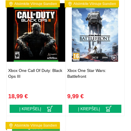
Atsiimkite Vilniuje šiandien
Atsiimkite Vilniuje šiandien
Xbox One Call Of Duty: Black
Xbox One Star Wars:
Ops III
Battlefront
18,99 €
9,99 €
Į KREPŠELĮ
Į KREPŠELĮ
Atsiimkite Vilniuje šiandien