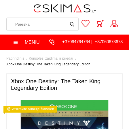
+37064764764
+37060673673
MENIU
|
Pagrindinis
Konsolės, žaidimai ir priedai
Xbox One Destiny: The Taken King Legendary Edition
Xbox One Destiny: The Taken King
Legendary Edition
Atsiimkite Vilniuje šiandien