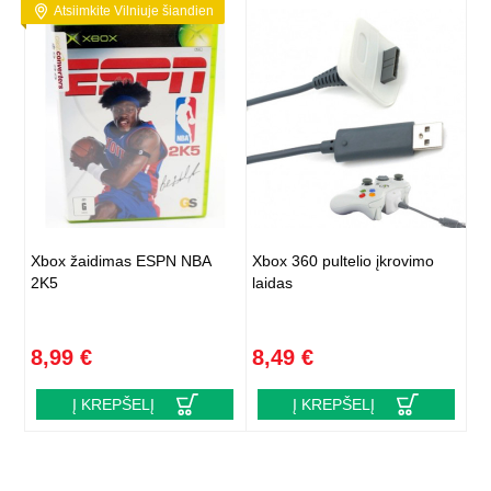
Atsiimkite Vilniuje šiandien
Xbox žaidimas ESPN NBA
Xbox 360 pultelio įkrovimo
2K5
laidas
8,99 €
8,49 €
Į KREPŠELĮ
Į KREPŠELĮ