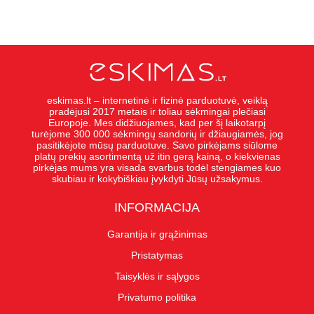
eskimas.lt – internetinė ir fizinė parduotuvė, veiklą
pradėjusi 2017 metais ir toliau sėkmingai plečiasi
Europoje. Mes didžiuojames, kad per šį laikotarpį
turėjome 300 000 sėkmingų sandorių ir džiaugiamės, jog
pasitikėjote mūsų parduotuve. Savo pirkėjams siūlome
platų prekių asortimentą už itin gerą kainą, o kiekvienas
pirkėjas mums yra visada svarbus todėl stengiames kuo
skubiau ir kokybiškiau įvykdyti Jūsų užsakymus.
INFORMACIJA
Garantija ir grąžinimas
Pristatymas
Taisyklės ir sąlygos
Privatumo politika