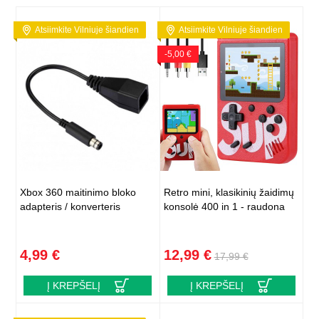
Atsiimkite Vilniuje šiandien
Atsiimkite Vilniuje šiandien
-5,00 €
Xbox 360 maitinimo bloko
Retro mini, klasikinių žaidimų
adapteris / konverteris
konsolė 400 in 1 - raudona
4,99 €
12,99 €
17,99 €
Į KREPŠELĮ
Į KREPŠELĮ