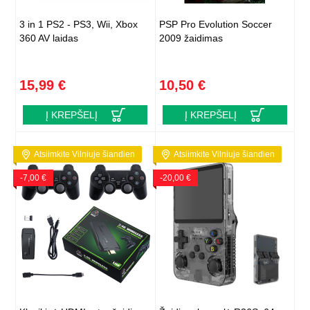
3 in 1 PS2 - PS3, Wii, Xbox
PSP Pro Evolution Soccer
360 AV laidas
2009 žaidimas
15,99 €
10,50 €
Į KREPŠELĮ
Į KREPŠELĮ
Atsiimkite Vilniuje šiandien
Atsiimkite Vilniuje šiandien
-7,00 €
-20,00 €