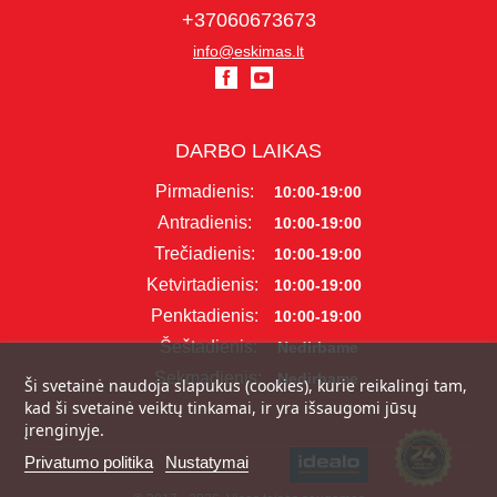
+37060673673
info@eskimas.lt
DARBO LAIKAS
Pirmadienis:
10:00-19:00
Antradienis:
10:00-19:00
Trečiadienis:
10:00-19:00
Ketvirtadienis:
10:00-19:00
Penktadienis:
10:00-19:00
Šeštadienis:
Nedirbame
Sekmadienis:
Nedirbame
Ši svetainė naudoja slapukus (cookies), kurie reikalingi tam,
kad ši svetainė veiktų tinkamai, ir yra išsaugomi jūsų
įrenginyje.
Privatumo politika
Nustatymai