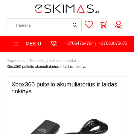
+37064764764
+37060673673
MENIU
|
Pagrindinis
Konsolės, žaidimai ir priedai
Xbox360 pultelio akumuliatorius ir laidas rinkinys
Xbox360 pultelio akumuliatorius ir laidas
rinkinys