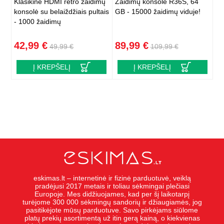
Klasikinė HDMI retro žaidimų
Žaidimų konsolė R36S, 64
konsolė su belaiždžiais pultais
GB - 15000 žaidimų viduje!
- 1000 žaidimų
42,99 €
89,99 €
49,99 €
109,99 €
Į KREPŠELĮ
Į KREPŠELĮ
eskimas.lt – internetinė ir fizinė parduotuvė, veiklą
pradėjusi 2017 metais ir toliau sėkmingai plečiasi
Europoje. Mes didžiuojames, kad per šį laikotarpį
turėjome 300 000 sėkmingų sandorių ir džiaugiamės, jog
pasitikėjote mūsų parduotuve. Savo pirkėjams siūlome
platų prekių asortimentą už itin gerą kainą, o kiekvienas