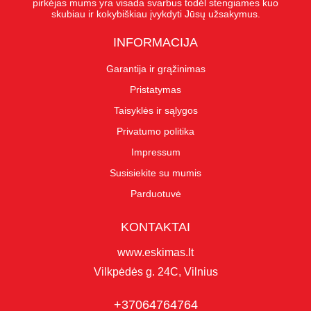
pirkėjas mums yra visada svarbus todėl stengiames kuo
skubiau ir kokybiškiau įvykdyti Jūsų užsakymus.
INFORMACIJA
Garantija ir grąžinimas
Pristatymas
Taisyklės ir sąlygos
Privatumo politika
Impressum
Susisiekite su mumis
Parduotuvė
KONTAKTAI
www.eskimas.lt
Vilkpėdės g. 24C, Vilnius
+37064764764