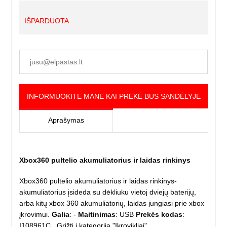
IŠPARDUOTA
INFORMUOKITE MANE KAI PREKĖ BUS SANDĖLYJE
Aprašymas
Xbox360 pultelio akumuliatorius ir laidas rinkinys
Xbox360 pultelio akumuliatorius ir laidas rinkinys-
akumuliatorius įsideda su dėkliuku vietoj dviejų baterijų,
arba kitų xbox 360 akumuliatorių, laidas jungiasi prie xbox
įkrovimui.
Galia
: -
Maitinimas
: USB
Prekės kodas
:
I108961C
Grįžti į kategoriją "Įkrovikliai"