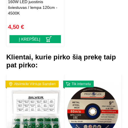
160W LED juostinis
šviestuvas / lempa 120cm -
4500K
4,50 €
Į KREPŠELĮ
Klientai, kurie pirko šią prekę taip
pat pirko:
Atsiimkite Vilniuje šiandien
Tik internetu