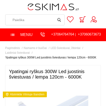
+37064764764
+37060673673
MENIU
|
Pagrindinis
Namams ir buičiai
LED šviestuvai, žibintai
Laidiniai šviestuvai
Ypatingai ryškus 300W Led juostinis šviestuvas / lempa 120cm - 6000K
Ypatingai ryškus 300W Led juostinis
šviestuvas / lempa 120cm - 6000K
Atsiimkite Vilniuje šiandien