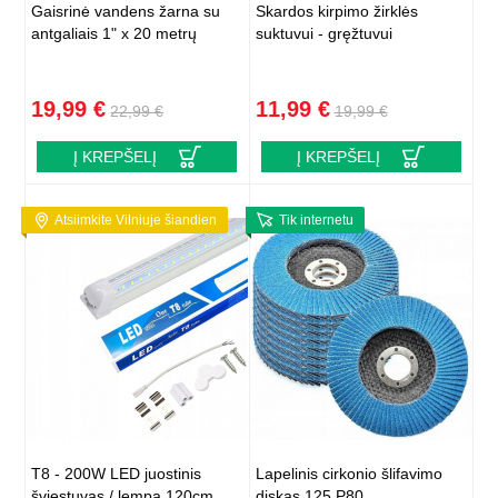
Gaisrinė vandens žarna su
Skardos kirpimo žirklės
antgaliais 1" x 20 metrų
suktuvui - gręžtuvui
19,99 €
11,99 €
22,99 €
19,99 €
Į KREPŠELĮ
Į KREPŠELĮ
Atsiimkite Vilniuje šiandien
Tik internetu
T8 - 200W LED juostinis
Lapelinis cirkonio šlifavimo
šviestuvas / lempa 120cm
diskas 125 P80