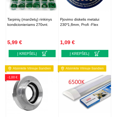
Tarpinių (manžetų) rinkinys
Pjovimo diskelis metalui
kondicionieriams 270vnt.
230*1,8mm, Profi -Flex
5,99 €
1,09 €
Į KREPŠELĮ
Į KREPŠELĮ
Atsiimkite Vilniuje šiandien
Atsiimkite Vilniuje šiandien
-1,00 €