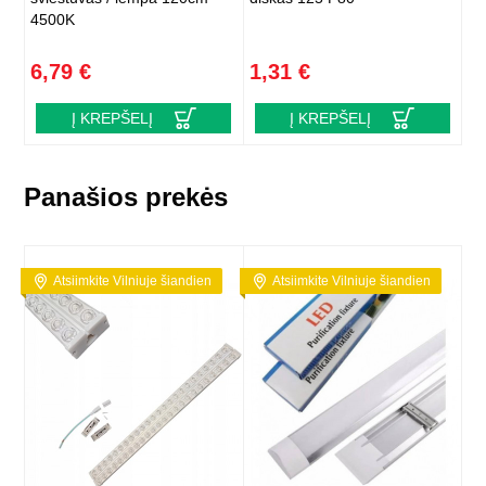
4500K
6,79 €
1,31 €
Į KREPŠELĮ
Į KREPŠELĮ
Panašios prekės
Atsiimkite Vilniuje šiandien
Atsiimkite Vilniuje šiandien