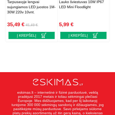
Tarpusavyje lengvai
Lauko šviestuvas 10W IP67
sujungiamos LED juostos 1M-
LED Mini Floodlight
30W 220v 10vnt.
35,49 €
5,99 €
45,49 €
Į KREPŠELĮ
Į KREPŠELĮ
eskimas.lt – internetinė ir fizinė parduotuvė, veiklą
pradėjusi 2017 metais ir toliau sėkmingai plečiasi
Europoje. Mes didžiuojames, kad per šį laikotarpį
turėjome 300 000 sėkmingų sandorių ir džiaugiamės, jog
pasitikėjote mūsų parduotuve. Savo pirkėjams siūlome
platų prekių asortimentą už itin gerą kainą, o kiekvienas