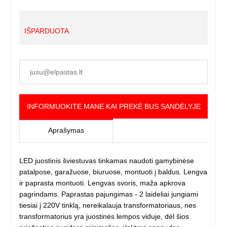
IŠPARDUOTA
INFORMUOKITE MANE KAI PREKĖ BUS SANDĖLYJE
Aprašymas
LED juostinis šviestuvas tinkamas naudoti gamybinėse
patalpose, garažuose, biuruose, montuoti į baldus. Lengva
ir paprasta montuoti. Lengvas svoris, maža apkrova
pagrindams. Paprastas pajungimas - 2 laideliai jungiami
tiesiai į 220V tinklą, nereikalauja transformatoriaus, nes
transformatorius yra juostinės lempos viduje, dėl šios