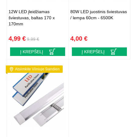
12W LED įleidžiamas
80W LED juostinis šviestuvas
šviestuvas, baltas 170 x
/ lempa 60cm - 6500K
170mm
4,99 €
4,00 €
9,99 €
Į KREPŠELĮ
Į KREPŠELĮ
Atsiimkite Vilniuje šiandien