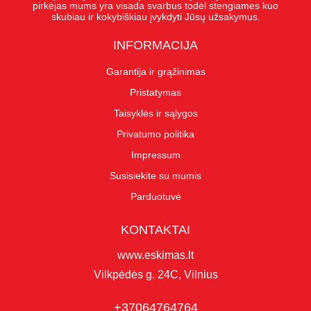
pirkėjas mums yra visada svarbus todėl stengiames kuo
skubiau ir kokybiškiau įvykdyti Jūsų užsakymus.
INFORMACIJA
Garantija ir grąžinimas
Pristatymas
Taisyklės ir sąlygos
Privatumo politika
Impressum
Susisiekite su mumis
Parduotuvė
KONTAKTAI
www.eskimas.lt
Vilkpėdės g. 24C, Vilnius
+37064764764