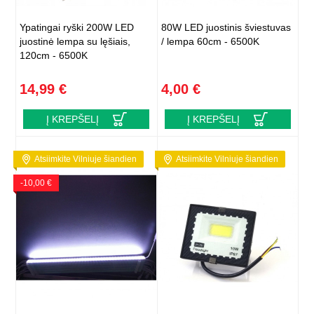
Ypatingai ryški 200W LED
80W LED juostinis šviestuvas
juostinė lempa su lęšiais,
/ lempa 60cm - 6500K
120cm - 6500K
14,99 €
4,00 €
Į KREPŠELĮ
Į KREPŠELĮ
Atsiimkite Vilniuje šiandien
Atsiimkite Vilniuje šiandien
-10,00 €