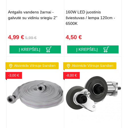
Antgalis vandens žarnai -
160W LED juostinis
galvutė su vidiniu sriegiu 2''
šviestuvas / lempa 120cm -
6500K
4,99 €
4,50 €
5,99 €
Į KREPŠELĮ
Į KREPŠELĮ
Atsiimkite Vilniuje šiandien
Atsiimkite Vilniuje šiandien
-3,00 €
-8,00 €