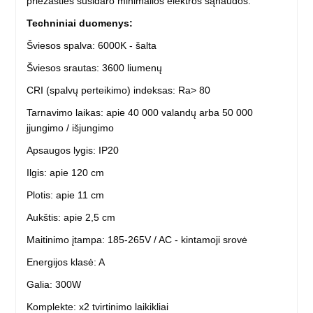
priežasties susidaro minimalios elektros sąnaudos.
Techniniai duomenys:
Šviesos spalva: 6000K - šalta
Šviesos srautas: 3600 liumenų
CRI (spalvų perteikimo) indeksas: Ra> 80
Tarnavimo laikas: apie 40 000 valandų arba 50 000
įjungimo / išjungimo
Apsaugos lygis: IP20
Ilgis: apie 120 cm
Plotis: apie 11 cm
Aukštis: apie 2,5 cm
Maitinimo įtampa: 185-265V / AC - kintamoji srovė
Energijos klasė: A
Galia: 300W
Komplekte: x2 tvirtinimo laikikliai