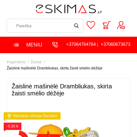
+37064764764
+37060673673
MENIU
|
Pagrindinis
Žaislai
Žaislinė mašinėlė Drambliukas, skirta žaisti smėlio dėžėje
Žaislinė mašinėlė Drambliukas, skirta
žaisti smėlio dėžėje
Atsiimkite Vilniuje šiandien
-5,00 €