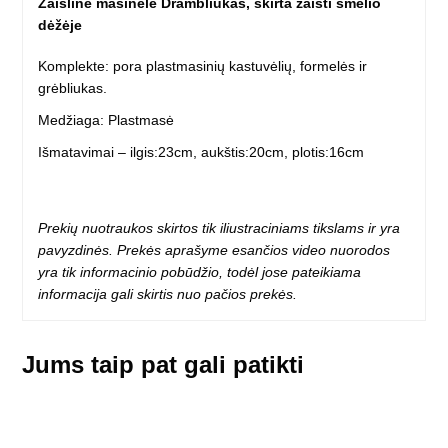
Žaislinė mašinėlė Drambliukas, skirta žaisti smėlio
dėžėje
Komplekte: pora plastmasinių kastuvėlių, formelės ir
grėbliukas.
Medžiaga: Plastmasė
Išmatavimai – ilgis:23cm, aukštis:20cm, plotis:16cm
Prekių nuotraukos skirtos tik iliustraciniams tikslams ir yra
pavyzdinės. Prekės aprašyme esančios video nuorodos
yra tik informacinio pobūdžio, todėl jose pateikiama
informacija gali skirtis nuo pačios prekės.
Jums taip pat gali patikti