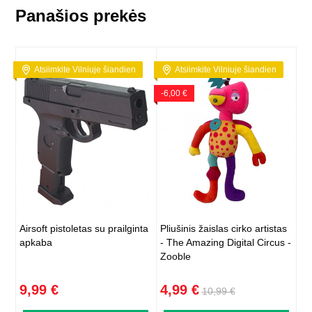
Panašios prekės
Atsiimkite Vilniuje šiandien
Atsiimkite Vilniuje šiandien
-6,00 €
Airsoft pistoletas su prailginta
Pliušinis žaislas cirko artistas
apkaba
- The Amazing Digital Circus -
Zooble
9,99 €
4,99 €
10,99 €