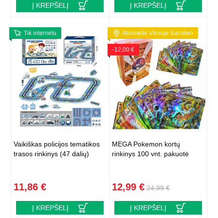
Į KREPŠELĮ
Į KREPŠELĮ
Tik internetu
Atsiimkite Vilniuje šiandien
-12,00 €
Vaikiškas policijos tematikos
MEGA Pokemon kortų
trasos rinkinys (47 dalių)
rinkinys 100 vnt. pakuotė
11,86 €
12,99 €
24,99 €
Į KREPŠELĮ
Į KREPŠELĮ