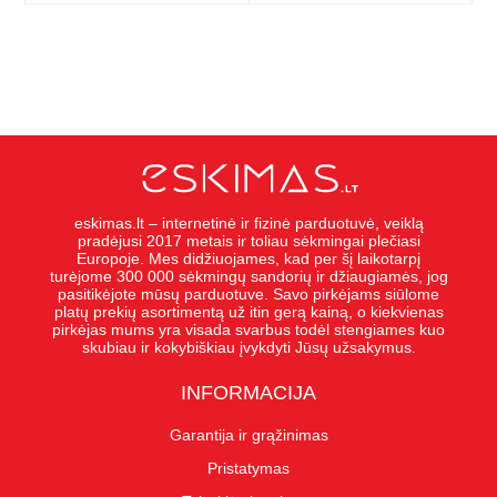
eskimas.lt – internetinė ir fizinė parduotuvė, veiklą
pradėjusi 2017 metais ir toliau sėkmingai plečiasi
Europoje. Mes didžiuojames, kad per šį laikotarpį
turėjome 300 000 sėkmingų sandorių ir džiaugiamės, jog
pasitikėjote mūsų parduotuve. Savo pirkėjams siūlome
platų prekių asortimentą už itin gerą kainą, o kiekvienas
pirkėjas mums yra visada svarbus todėl stengiames kuo
skubiau ir kokybiškiau įvykdyti Jūsų užsakymus.
INFORMACIJA
Garantija ir grąžinimas
Pristatymas