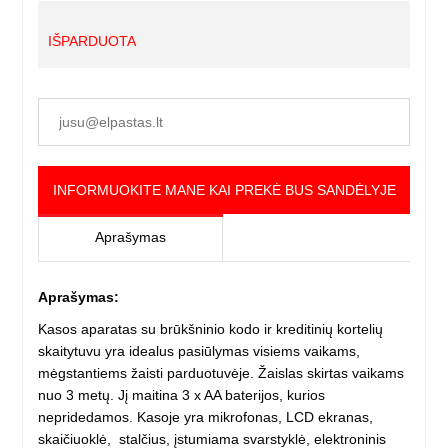
IŠPARDUOTA
INFORMUOKITE MANE KAI PREKĖ BUS SANDĖLYJE
Aprašymas
Aprašymas:
Kasos aparatas su brūkšninio kodo ir kreditinių kortelių
skaitytuvu yra idealus pasiūlymas visiems vaikams,
mėgstantiems žaisti parduotuvėje. Žaislas skirtas vaikams
nuo 3 metų. Jį maitina 3 x AA baterijos, kurios
nepridedamos. Kasoje yra mikrofonas, LCD ekranas,
skaičiuoklė, stalčius, įstumiama svarstyklė, elektroninis