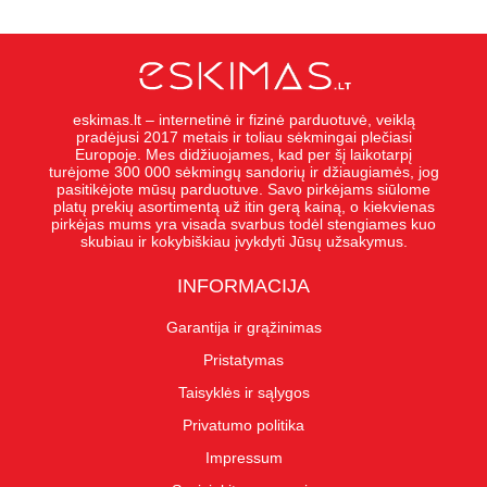
eskimas.lt – internetinė ir fizinė parduotuvė, veiklą
pradėjusi 2017 metais ir toliau sėkmingai plečiasi
Europoje. Mes didžiuojames, kad per šį laikotarpį
turėjome 300 000 sėkmingų sandorių ir džiaugiamės, jog
pasitikėjote mūsų parduotuve. Savo pirkėjams siūlome
platų prekių asortimentą už itin gerą kainą, o kiekvienas
pirkėjas mums yra visada svarbus todėl stengiames kuo
skubiau ir kokybiškiau įvykdyti Jūsų užsakymus.
INFORMACIJA
Garantija ir grąžinimas
Pristatymas
Taisyklės ir sąlygos
Privatumo politika
Impressum