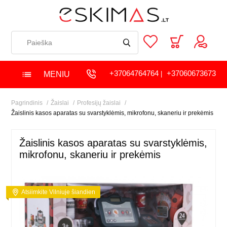
+37064764764
+37060673673
MENIU
|
Pagrindinis
Žaislai
Profesijų žaislai
Žaislinis kasos aparatas su svarstyklėmis, mikrofonu, skaneriu ir prekėmis
Žaislinis kasos aparatas su svarstyklėmis,
mikrofonu, skaneriu ir prekėmis
Atsiimkite Vilniuje šiandien