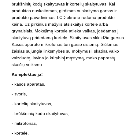
brūkšninių kodų skaitytuvas ir kortelių skaitytuvas. Kai
produktas nuskaitomas, girdimas nuskaitymo garsas ir
produkto pavadinimas, LCD ekrane rodoma produkto
kaina. Už pirkinius mažylis atsiskaitys kortele arba
grynaisiais. Mokėjimą kortele atlieka vaikas, įdėdamas į
skaitytuvą pridedamą kortelę. Skaitytuvas skleidžia garsus.
Kasos aparato mikrofonas turi garso sistemą. Siūlomas
žaislas sujungia linksmybes su mokymusi, skatina vaiko
vaizduotę, lavina jo kūrybinį mąstymą, moko paprastų
skaičių veiksmų.
Komplektacija:
- kasos aparatas,
- svoris,
- kortelių skaitytuvas,
- brūkšninių kodų skaitytuvas,
- mikrofonas,
- kortelė,