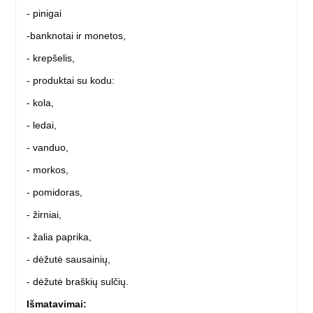
- pinigai
-
banknotai ir monetos,
- krepšelis,
- produktai su kodu:
- kola,
- ledai,
- vanduo,
- morkos,
- pomidoras,
- žirniai,
- žalia paprika,
- dėžutė sausainių,
- dėžutė braškių sulčių.
Išmatavimai: