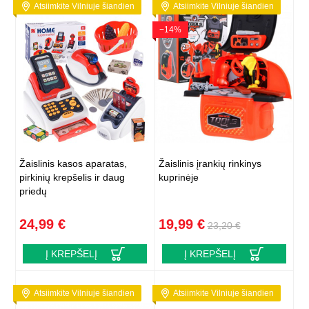
Atsiimkite Vilniuje šiandien
Atsiimkite Vilniuje šiandien
−14%
Žaislinis kasos aparatas,
Žaislinis įrankių rinkinys
pirkinių krepšelis ir daug
kuprinėje
priedų
24,99 €
19,99 €
23,20 €
Į KREPŠELĮ
Į KREPŠELĮ
Atsiimkite Vilniuje šiandien
Atsiimkite Vilniuje šiandien