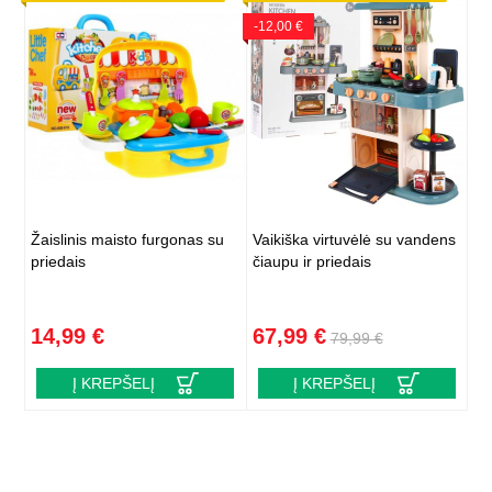
-12,00 €
Žaislinis maisto furgonas su
Vaikiška virtuvėlė su vandens
priedais
čiaupu ir priedais
14,99 €
67,99 €
79,99 €
Į KREPŠELĮ
Į KREPŠELĮ