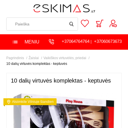
+37064764764
+37060673673
MENIU
|
Pagrindinis
Žaislai
Vaikiškos virtuvėlės, priedai
10 dalių virtuvės komplektas - keptuvės
10 dalių virtuvės komplektas - keptuvės
Atsiimkite Vilniuje šiandien