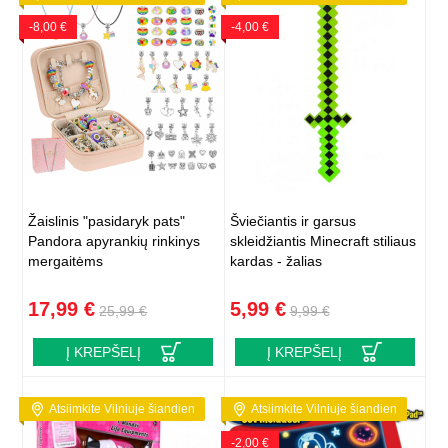
-8,00 €
-4,00 €
Žaislinis "pasidaryk pats"
Šviečiantis ir garsus
Pandora apyrankių rinkinys
skleidžiantis Minecraft stiliaus
mergaitėms
kardas - žalias
17,99 €
5,99 €
25,99 €
9,99 €
Į KREPŠELĮ
Į KREPŠELĮ
Atsiimkite Vilniuje šiandien
Atsiimkite Vilniuje šiandien
-2,00 €