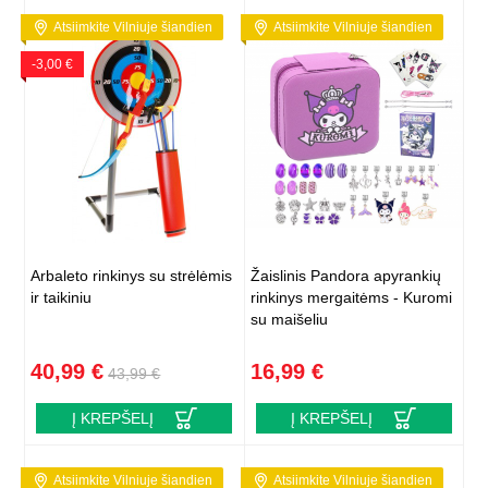
Atsiimkite Vilniuje šiandien
Atsiimkite Vilniuje šiandien
-3,00 €
Arbaleto rinkinys su strėlėmis
Žaislinis Pandora apyrankių
ir taikiniu
rinkinys mergaitėms - Kuromi
su maišeliu
40,99 €
16,99 €
43,99 €
Į KREPŠELĮ
Į KREPŠELĮ
Atsiimkite Vilniuje šiandien
Atsiimkite Vilniuje šiandien