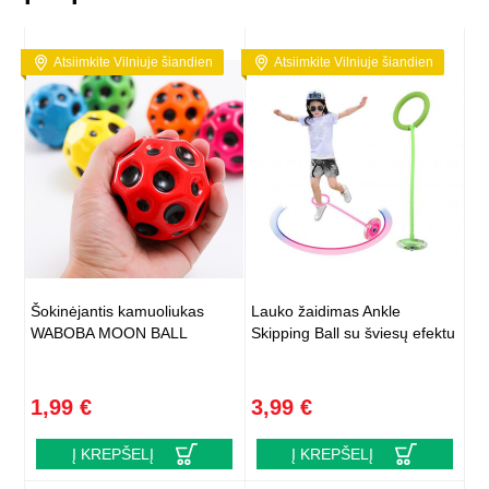
Atsiimkite Vilniuje šiandien
Atsiimkite Vilniuje šiandien
Šokinėjantis kamuoliukas
Lauko žaidimas Ankle
WABOBA MOON BALL
Skipping Ball su šviesų efektu
1,99 €
3,99 €
Į KREPŠELĮ
Į KREPŠELĮ