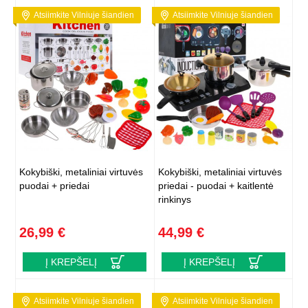
Atsiimkite Vilniuje šiandien
Atsiimkite Vilniuje šiandien
Kokybiški, metaliniai virtuvės
Kokybiški, metaliniai virtuvės
puodai + priedai
priedai - puodai + kaitlentė
rinkinys
26,99 €
44,99 €
Į KREPŠELĮ
Į KREPŠELĮ
Atsiimkite Vilniuje šiandien
Atsiimkite Vilniuje šiandien