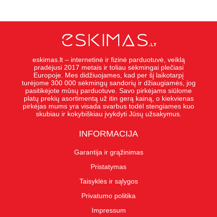
eskimas.lt – internetinė ir fizinė parduotuvė, veiklą
pradėjusi 2017 metais ir toliau sėkmingai plečiasi
Europoje. Mes didžiuojames, kad per šį laikotarpį
turėjome 300 000 sėkmingų sandorių ir džiaugiamės, jog
pasitikėjote mūsų parduotuve. Savo pirkėjams siūlome
platų prekių asortimentą už itin gerą kainą, o kiekvienas
pirkėjas mums yra visada svarbus todėl stengiames kuo
skubiau ir kokybiškiau įvykdyti Jūsų užsakymus.
INFORMACIJA
Garantija ir grąžinimas
Pristatymas
Taisyklės ir sąlygos
Privatumo politika
Impressum