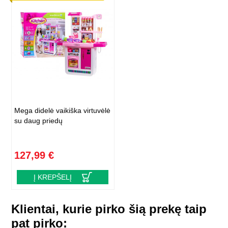
Mega didelė vaikiška virtuvėlė
su daug priedų
127,99 €
Į KREPŠELĮ
Klientai, kurie pirko šią prekę taip
pat pirko: