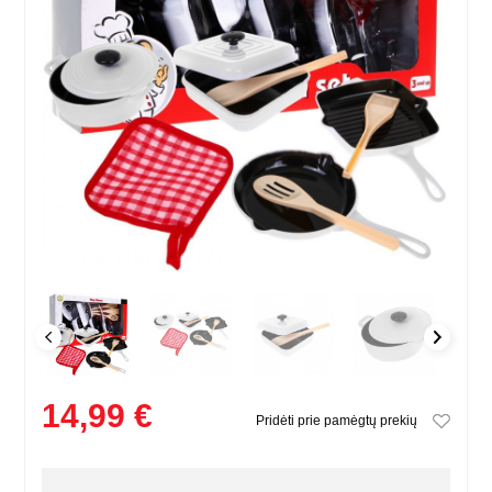
14,99 €
Pridėti prie pamėgtų prekių