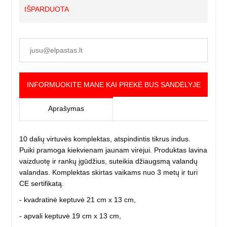
IŠPARDUOTA
INFORMUOKITE MANE KAI PREKĖ BUS SANDĖLYJE
Aprašymas
10 dalių virtuvės komplektas, atspindintis tikrus indus.
Puiki pramoga kiekvienam jaunam virėjui. Produktas lavina
vaizduotę ir rankų įgūdžius, suteikia džiaugsmą valandų
valandas. Komplektas skirtas vaikams nuo 3 metų ir turi
CE sertifikatą.
- kvadratinė keptuvė 21 cm x 13 cm,
- apvali keptuvė 19 cm x 13 cm,