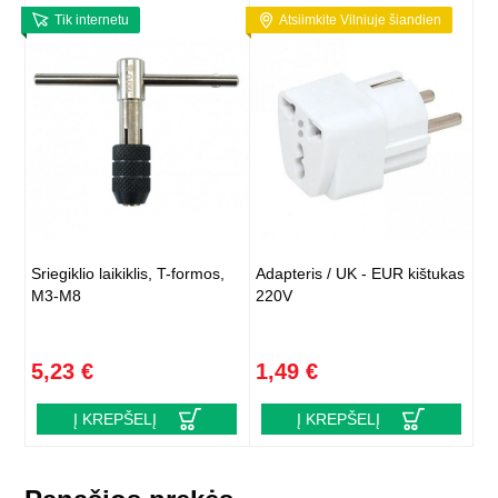
Tik internetu
Atsiimkite Vilniuje šiandien
Sriegiklio laikiklis, T-formos,
Adapteris / UK - EUR kištukas
M3-M8
220V
5,23 €
1,49 €
Į KREPŠELĮ
Į KREPŠELĮ