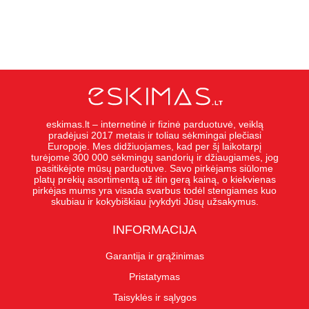
eskimas.lt – internetinė ir fizinė parduotuvė, veiklą
pradėjusi 2017 metais ir toliau sėkmingai plečiasi
Europoje. Mes didžiuojames, kad per šį laikotarpį
turėjome 300 000 sėkmingų sandorių ir džiaugiamės, jog
pasitikėjote mūsų parduotuve. Savo pirkėjams siūlome
platų prekių asortimentą už itin gerą kainą, o kiekvienas
pirkėjas mums yra visada svarbus todėl stengiames kuo
skubiau ir kokybiškiau įvykdyti Jūsų užsakymus.
INFORMACIJA
Garantija ir grąžinimas
Pristatymas
Taisyklės ir sąlygos