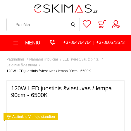
+37064764764
+37060673673
MENIU
|
Pagrindinis
Namams ir buičiai
LED šviestuvai, žibintai
Laidiniai šviestuvai
120W LED juostinis šviestuvas / lempa 90cm - 6500K
120W LED juostinis šviestuvas / lempa
90cm - 6500K
Atsiimkite Vilniuje šiandien