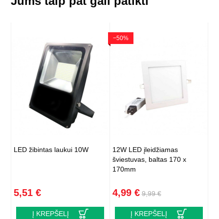
Jums taip pat gali patikti
−50%
LED žibintas laukui 10W
12W LED įleidžiamas
šviestuvas, baltas 170 x
170mm
5,51 €
4,99 €
9,99 €
Į KREPŠELĮ
Į KREPŠELĮ