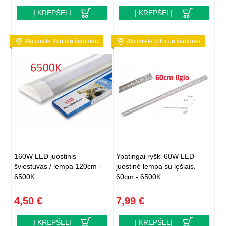
Į KREPŠELĮ
Į KREPŠELĮ
Atsiimkite Vilniuje šiandien
Atsiimkite Vilniuje šiandien
160W LED juostinis
Ypatingai ryški 60W LED
šviestuvas / lempa 120cm -
juostinė lempa su lęšiais,
6500K
60cm - 6500K
4,50 €
7,99 €
Į KREPŠELĮ
Į KREPŠELĮ