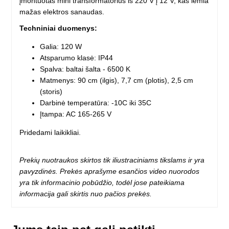
įmontuotas mini transformatorius iš 220 V į 12 V, kas lemia
mažas elektros sanaudas.
Techniniai duomenys:
Galia: 120 W
Atsparumo klasė: IP44
Spalva: baltai šalta - 6500 K
Matmenys: 90 cm (ilgis), 7,7 cm (plotis), 2,5 cm
(storis)
Darbinė temperatūra: -10C iki 35C
Įtampa: AC 165-265 V
Pridedami laikikliai.
Prekių nuotraukos skirtos tik iliustraciniams tikslams ir yra
pavyzdinės. Prekės aprašyme esančios video nuorodos
yra tik informacinio pobūdžio, todėl jose pateikiama
informacija gali skirtis nuo pačios prekės.