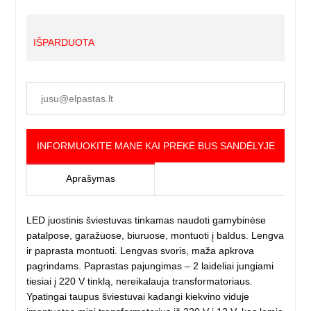
IŠPARDUOTA
INFORMUOKITE MANE KAI PREKĖ BUS SANDĖLYJE
Aprašymas
LED juostinis šviestuvas tinkamas naudoti gamybinėse
patalpose, garažuose, biuruose, montuoti į baldus. Lengva
ir paprasta montuoti. Lengvas svoris, maža apkrova
pagrindams. Paprastas pajungimas – 2 laideliai jungiami
tiesiai į 220 V tinklą, nereikalauja transformatoriaus.
Ypatingai taupus šviestuvai kadangi kiekvino viduje