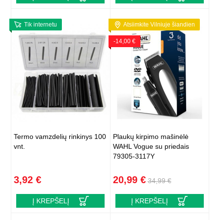
Tik internetu
Atsiimkite Vilniuje šiandien
-14,00 €
Termo vamzdelių rinkinys 100
Plaukų kirpimo mašinėlė
vnt.
WAHL Vogue su priedais
79305-3117Y
3,92 €
20,99 €
34,99 €
Į KREPŠELĮ
Į KREPŠELĮ