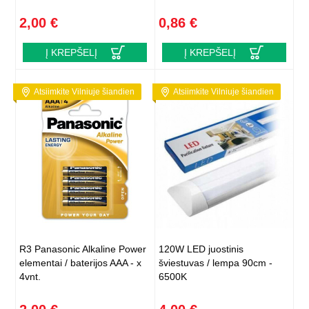
2,00 €
0,86 €
Į KREPŠELĮ
Į KREPŠELĮ
Atsiimkite Vilniuje šiandien
Atsiimkite Vilniuje šiandien
R3 Panasonic Alkaline Power
120W LED juostinis
elementai / baterijos AAA - x
šviestuvas / lempa 90cm -
4vnt.
6500K