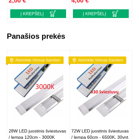
2,00 €
4,00 €
Į KREPŠELĮ
Į KREPŠELĮ
Panašios prekės
Atsiimkite Vilniuje šiandien
Atsiimkite Vilniuje šiandien
28W LED juostinis šviestuvas
72W LED juostinis šviestuvas
/ lempa 120cm - 3000K
/ lempa 60cm - 6500K, 30vnt.