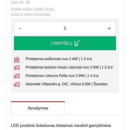
Liko vnt.:
10
Prekės kodas: EKM1 50411
EAN13: 5901234561884
Į KREPŠELĮ
Pristatymas paštomatu nuo 2.49€ | 1-2 d.d.
Pristatymas kurjeriu visoje Lietuvoje nuo 3.49€ | 1-2 d.d
Pristatymas Lietuvos Paštu nuo 3.99€ | 1-4 d.d.
Atsiimkite Vilkpėdės g. 24C, Vilnius 0.00€ | Šiandien
Aprašymas
LED juostinis šviestuvas tinkamas naudoti gamybinėse