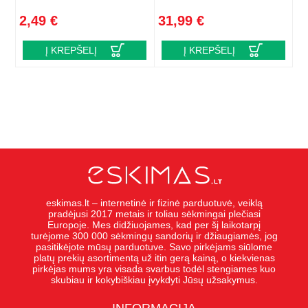
2,49 €
31,99 €
Į KREPŠELĮ
Į KREPŠELĮ
eskimas.lt – internetinė ir fizinė parduotuvė, veiklą
pradėjusi 2017 metais ir toliau sėkmingai plečiasi
Europoje. Mes didžiuojames, kad per šį laikotarpį
turėjome 300 000 sėkmingų sandorių ir džiaugiamės, jog
pasitikėjote mūsų parduotuve. Savo pirkėjams siūlome
platų prekių asortimentą už itin gerą kainą, o kiekvienas
pirkėjas mums yra visada svarbus todėl stengiames kuo
skubiau ir kokybiškiau įvykdyti Jūsų užsakymus.