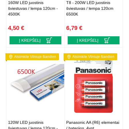
160W LED juostinis
T8 - 200W LED juostinis
šviestuvas / lempa 120cm -
šviestuvas / lempa 120cm
4500K
6500K
4,50 €
6,79 €
Į KREPŠELĮ
Į KREPŠELĮ
Atsiimkite Vilniuje šiandien
Atsiimkite Vilniuje šiandien
120W LED juostinis
Panasonic AA (R6) elementai
šviestuvas / lempa 120cm -
/ baterijos, 4vnt.