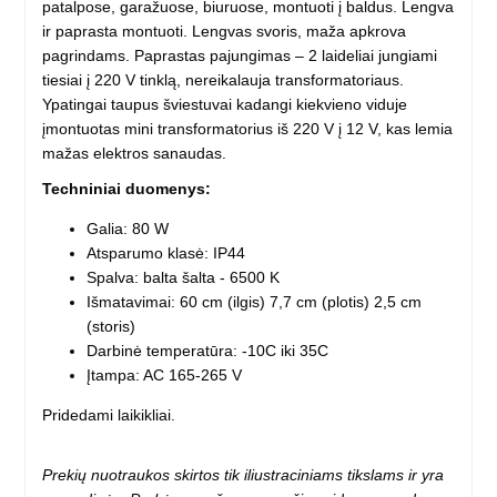
patalpose, garažuose, biuruose, montuoti į baldus. Lengva
ir paprasta montuoti. Lengvas svoris, maža apkrova
pagrindams. Paprastas pajungimas – 2 laideliai jungiami
tiesiai į 220 V tinklą, nereikalauja transformatoriaus.
Ypatingai taupus šviestuvai kadangi kiekvieno viduje
įmontuotas mini transformatorius iš 220 V į 12 V, kas lemia
mažas elektros sanaudas.
Techniniai duomenys:
Galia: 80 W
Atsparumo klasė: IP44
Spalva: balta šalta - 6500 K
Išmatavimai: 60 cm (ilgis) 7,7 cm (plotis) 2,5 cm
(storis)
Darbinė temperatūra: -10C iki 35C
Įtampa: AC 165-265 V
Pridedami laikikliai.
Prekių nuotraukos skirtos tik iliustraciniams tikslams ir yra