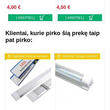
4,00 €
4,50 €
Į KREPŠELĮ
Į KREPŠELĮ
Klientai, kurie pirko šią prekę taip
pat pirko:
Atsiimkite Vilniuje šiandien
Atsiimkite Vilniuje šiandien