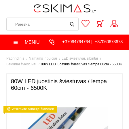
+37064764764
+37060673673
MENIU
|
Pagrindinis
Namams ir buičiai
LED šviestuvai, žibintai
Laidiniai šviestuvai
80W LED juostinis šviestuvas / lempa 60cm - 6500K
80W LED juostinis šviestuvas / lempa
60cm - 6500K
Atsiimkite Vilniuje šiandien