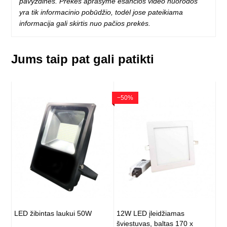
pavyzdinės. Prekės aprašyme esančios video nuorodos
yra tik informacinio pobūdžio, todėl jose pateikiama
informacija gali skirtis nuo pačios prekės.
Jums taip pat gali patikti
−50%
LED žibintas laukui 50W
12W LED įleidžiamas
šviestuvas, baltas 170 x