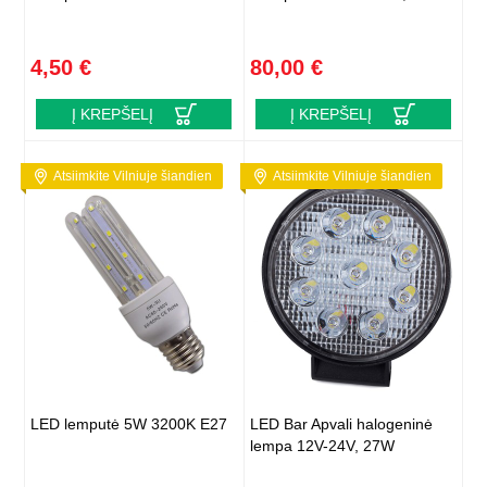
4,50 €
80,00 €
Į KREPŠELĮ
Į KREPŠELĮ
Atsiimkite Vilniuje šiandien
Atsiimkite Vilniuje šiandien
LED lemputė 5W 3200K E27
LED Bar Apvali halogeninė
lempa 12V-24V, 27W