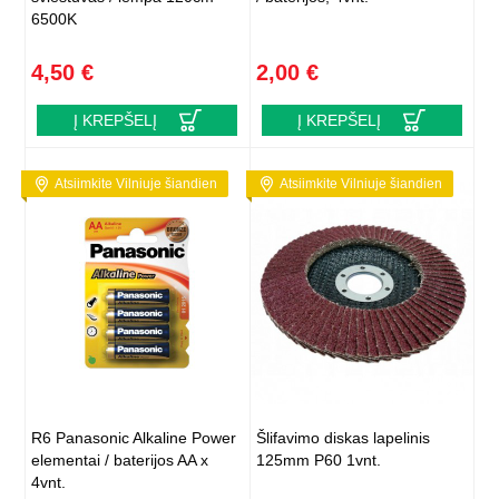
6500K
4,50 €
2,00 €
Į KREPŠELĮ
Į KREPŠELĮ
Atsiimkite Vilniuje šiandien
Atsiimkite Vilniuje šiandien
R6 Panasonic Alkaline Power
Šlifavimo diskas lapelinis
elementai / baterijos AA x
125mm P60 1vnt.
4vnt.