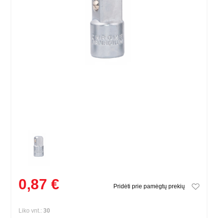
0,87 €
Pridėti prie pamėgtų prekių
Liko vnt.:
30