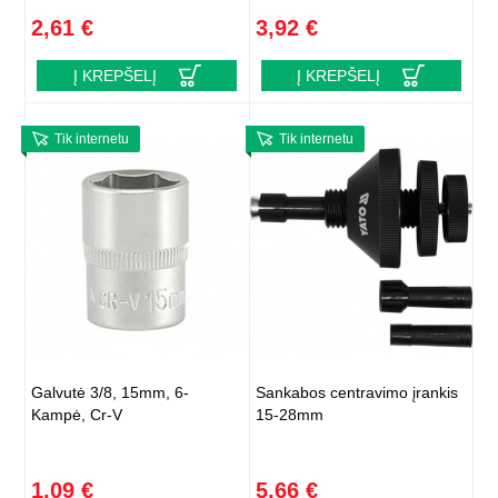
2,61 €
3,92 €
Į KREPŠELĮ
Į KREPŠELĮ
Tik internetu
Tik internetu
Galvutė 3/8, 15mm, 6-
Sankabos centravimo įrankis
Kampė, Cr-V
15-28mm
1,09 €
5,66 €