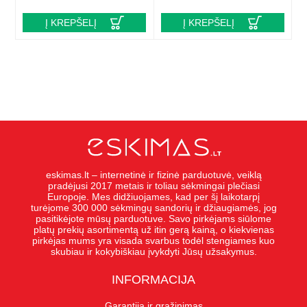
Į KREPŠELĮ
Į KREPŠELĮ
eskimas.lt – internetinė ir fizinė parduotuvė, veiklą
pradėjusi 2017 metais ir toliau sėkmingai plečiasi
Europoje. Mes didžiuojames, kad per šį laikotarpį
turėjome 300 000 sėkmingų sandorių ir džiaugiamės, jog
pasitikėjote mūsų parduotuve. Savo pirkėjams siūlome
platų prekių asortimentą už itin gerą kainą, o kiekvienas
pirkėjas mums yra visada svarbus todėl stengiames kuo
skubiau ir kokybiškiau įvykdyti Jūsų užsakymus.
INFORMACIJA
Garantija ir grąžinimas