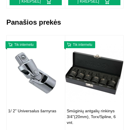
Į KREPŠELĮ
Į KREPŠELĮ
Panašios prekės
Tik internetu
Tik internetu
1/ 2" Universalus šarnyras
Smūginių antgalių rinkinys
3/4"(20mm), Torx/Spline, 6
vnt.