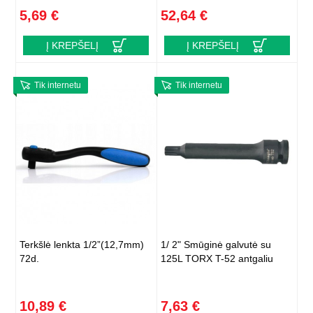
5,69 €
52,64 €
Į KREPŠELĮ
Į KREPŠELĮ
Tik internetu
Tik internetu
Terkšlė lenkta 1/2”(12,7mm)
1/ 2" Smūginė galvutė su
72d.
125L TORX T-52 antgaliu
10,89 €
7,63 €