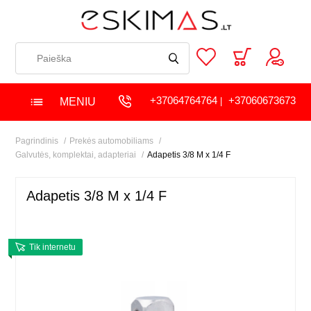
+37064764764
+37060673673
MENIU
|
Pagrindinis
Prekės automobiliams
Galvutės, komplektai, adapteriai
Adapetis 3/8 M x 1/4 F
Adapetis 3/8 M x 1/4 F
Tik internetu