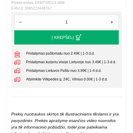
Prekės kodas: EKMTYAD14-38M
EAN13: 2065223446767
Į KREPŠELĮ
Pristatymas paštomatu nuo 2.49€ | 1-3 d.d.
Pristatymas kurjeriu visoje Lietuvoje nuo 3.49€ | 1-3 d.d.
Pristatymas Lietuvos Paštu nuo 3.99€ | 1-4 d.d.
Atsiimkite Vilkpėdės g. 24C, Vilnius 0.00€ | 1-3 d.d.
Prekių nuotraukos skirtos tik iliustraciniams tikslams ir yra
pavyzdinės. Prekės aprašyme esančios video nuorodos
yra tik informacinio pobūdžio, todėl jose pateikiama