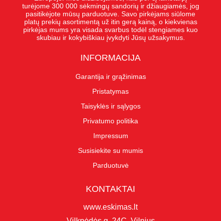
turėjome 300 000 sėkmingų sandorių ir džiaugiamės, jog
pasitikėjote mūsų parduotuve. Savo pirkėjams siūlome
platų prekių asortimentą už itin gerą kainą, o kiekvienas
pirkėjas mums yra visada svarbus todėl stengiames kuo
skubiau ir kokybiškiau įvykdyti Jūsų užsakymus.
INFORMACIJA
Garantija ir grąžinimas
Pristatymas
Taisyklės ir sąlygos
Privatumo politika
Impressum
Susisiekite su mumis
Parduotuvė
KONTAKTAI
www.eskimas.lt
Vilkpėdės g. 24C, Vilnius