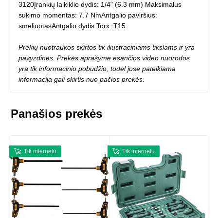
3120Įrankių laikiklio dydis: 1/4" (6.3 mm) Maksimalus
sukimo momentas: 7.7 NmAntgalio paviršius:
smėliuotasAntgalio dydis Torx: T15
Prekių nuotraukos skirtos tik iliustraciniams tikslams ir yra
pavyzdinės. Prekės aprašyme esančios video nuorodos
yra tik informacinio pobūdžio, todėl jose pateikiama
informacija gali skirtis nuo pačios prekės.
Panašios prekės
Tik internetu
Tik internetu