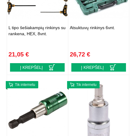
L tipo šešiakampių rinkinys su
Atsuktuvų rinkinys 6vnt.
rankena, HEX, 8vnt.
21,05 €
26,72 €
Į KREPŠELĮ
Į KREPŠELĮ
Tik internetu
Tik internetu