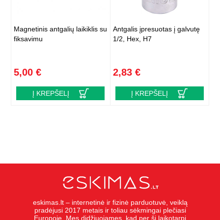
Magnetinis antgalių laikiklis su
Antgalis įpresuotas į galvutę
fiksavimu
1/2, Hex, H7
5,00 €
2,83 €
Į KREPŠELĮ
Į KREPŠELĮ
eskimas.lt – internetinė ir fizinė parduotuvė, veiklą
pradėjusi 2017 metais ir toliau sėkmingai plečiasi
Europoje. Mes didžiuojames, kad per šį laikotarpį