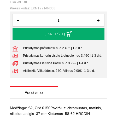
Liko vnt.:
30
Prekės kodas: EKMTYYT-04303
Į KREPŠELĮ
Pristatymas paštomatu nuo 2.49€ | 1-3 d.d.
Pristatymas kurjeriu visoje Lietuvoje nuo 3.49€ | 1-3 d.d.
Pristatymas Lietuvos Paštu nuo 3.99€ | 1-4 d.d.
Atsiimkite Vilkpėdės g. 24C, Vilnius 0.00€ | 1-3 d.d.
Aprašymas
Medžiaga: S2, CrV 6150Paviršius: chromuotas, matinis,
nikeliuotasIlgis: 37 mmKietumas: 58-62 HRCDIN: