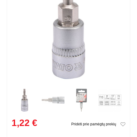
1,22 €
Pridėti prie pamėgtų prekių