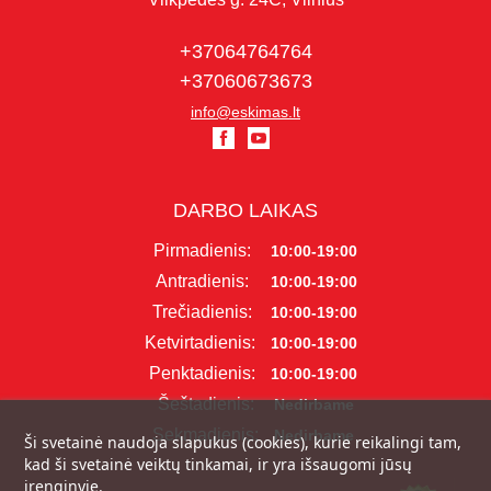
+37064764764
+37060673673
info@eskimas.lt
DARBO LAIKAS
Pirmadienis:
10:00-19:00
Antradienis:
10:00-19:00
Trečiadienis:
10:00-19:00
Ketvirtadienis:
10:00-19:00
Penktadienis:
10:00-19:00
Šeštadienis:
Nedirbame
Sekmadienis:
Nedirbame
Ši svetainė naudoja slapukus (cookies), kurie reikalingi tam,
kad ši svetainė veiktų tinkamai, ir yra išsaugomi jūsų
įrenginyje.