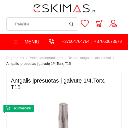
+37064764764
+37060673673
MENIU
|
Pagrindinis
Prekės automobiliams
Bitukai, antgaliai, atsuktuvai
Antgalis įpresuotas į galvutę 1/4,Torx, T15
Antgalis įpresuotas į galvutę 1/4,Torx,
T15
Tik internetu