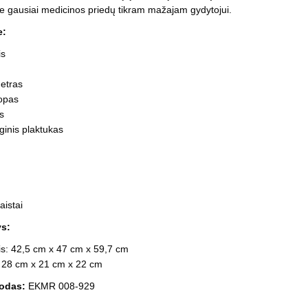
Vaikiški
 gausiai medicinos priedų tikram mažajam gydytojui.
Skvišai
Airsoft / Spyruokliniai ginklai
šviestu
t
Šviečiantis, su garsais
e:
esai
Minkštomis kulkomis šaudantys
is
Šautuvai su pistonais
Lankai / arbaletai
etras
Treniruočių peiliai - butterfly
kopas
s
ginis plaktukas
vaistai
s:
is: 42,5 cm x 47 cm x 59,7 cm
: 28 cm x 21 cm x 22 cm
odas:
EKMR 008-929