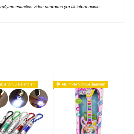
 aprašyme esančios video nuorodos yra tik informacinio
mkite Vilniuje šiandien
Atsiimkite Vilniuje šiandien