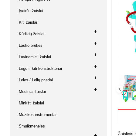
Su baterij
Buitinė ch
Vaikiškos 
Kabiamušė
Keltuvai,
Magnetiniai
Muzikos instrumentai
Įvairūs žaislai
kniediklia
diržai
Prekės va
Lėlės / Lė
Laisvalaikis
Kiti žaislai
Šlifavimo
Keltuvai, 
Žvejybos
Namai / Pil
mašinėlė
Ginklai ir aksesuarai
Kūdikių žaislai
Lėlės
Įrankiai 
L. O. L. su
Dildės, ka
Lauko prekės
Gyvūnų prekės
replės
Kuro siur
Kūdikiai
Lėlių vežim
Lavinamieji žaislai
Žaislai
Judančios 
Kiti lėlių pr
Lego ir kiti konstruktoriai
Piešimui 
Lėlės / Lėlių priedai
Mozaikos
Mediniai žaislai
Piešimui
Magnetiniai
Minkšti žaislai
Kūrybiniai r
Modelinas, 
Muzikos instrumentai
Knygos ir 
Smulkmenėlės
Antistresi
Žaislinis