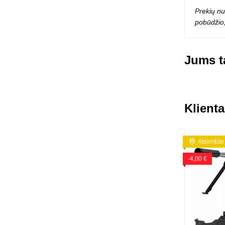
Prekių nu
pobūdžio,
Jums ta
Klienta
Atsiimkite
-4,00 €