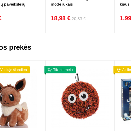
ų paveikslėlių
modeliukais
kiauši
€
18,98 €
1,99
20,33 €
os prekės
 Vilniuje šiandien
Tik internetu
Atsii