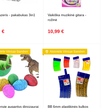
lazeris - pakabukas 3in1
Vaikiška muzikinė gitara -
rožinė
 €
10,99 €
mkite Vilniuje šiandien
Atsiimkite Vilniuje šiandien
nyje augantys dinozaurai
BB 6mm plastikinės kulkos