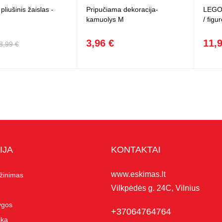
liušinis žaislas -
Pripučiama dekoracija-
LEGO 
kamuolys M
/ figu
3,96 €
11,
8,99 €
IJA
KONTAKTAI
www.eskimas.lt
ąžinimas
Vilkpėdės g. 24C, Vilnius
lygos
+37064764764
ika