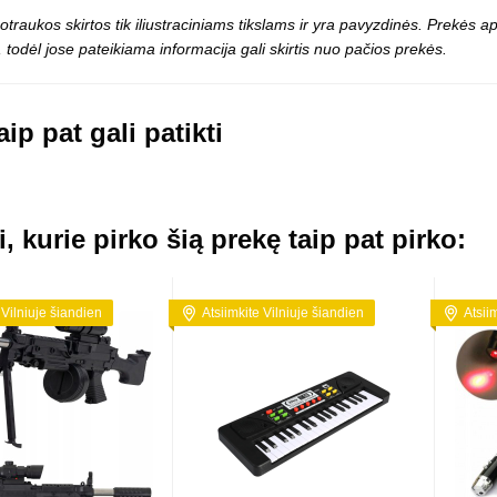
otraukos skirtos tik iliustraciniams tikslams ir yra pavyzdinės. Prekės
 todėl jose pateikiama informacija gali skirtis nuo pačios prekės.
ip pat gali patikti
i, kurie pirko šią prekę taip pat pirko:
 Vilniuje šiandien
Atsiimkite Vilniuje šiandien
Atsii