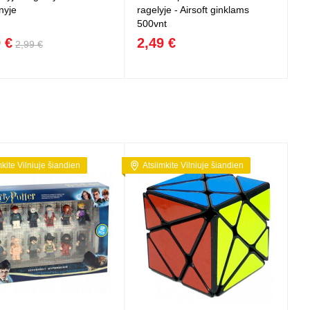
nyje
ragelyje - Airsoft ginklams
500vnt
 €
2,49 €
2,99 €
mkite Vilniuje šiandien
Atsiimkite Vilniuje šiandien