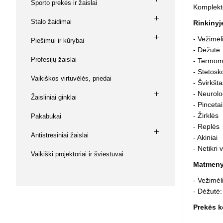
Sporto prekės ir žaislai
Komplekte
Squishy - 
Push Pop i
Stalo žaidimai
Rinkinyj
Kiti antistr
- Vežimėl
Piešimui ir kūrybai
- Dėžutė
Profesijų žaislai
- Termom
- Stetos
Vaikiškos virtuvėlės, priedai
- Švirkšta
- Neurolo
Žaisliniai ginklai
- Pincetai
- Žirklės
Pakabukai
- Replės
Antistresiniai žaislai
- Akiniai
- Netikri 
Vaikiški projektoriai ir šviestuvai
Matmeny
- Vežimėl
- Dėžutė
Prekės k