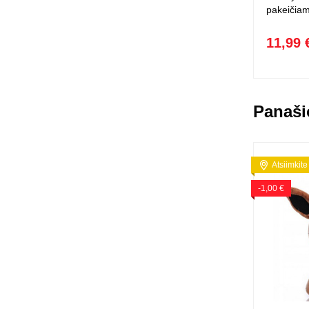
pakeičiam
11,99 
Panaši
Atsiimkite
-1,00 €