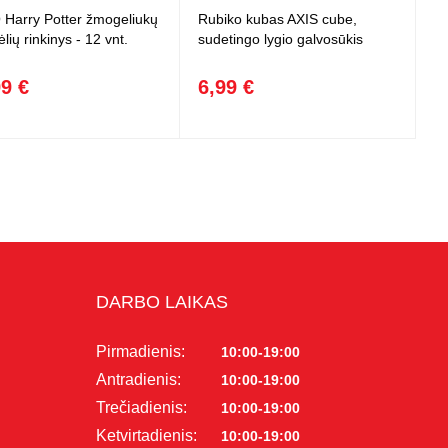
Harry Potter žmogeliukų
Rubiko kubas AXIS cube,
rėlių rinkinys - 12 vnt.
sudetingo lygio galvosūkis
99 €
6,99 €
DARBO LAIKAS
Pirmadienis:
10:00-19:00
Antradienis:
10:00-19:00
Trečiadienis:
10:00-19:00
Ketvirtadienis:
10:00-19:00