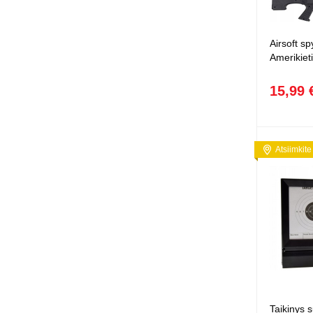
Airsoft s
Amerikie
15,99 
Atsiimkite
Taikinys s