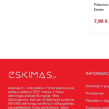
Pokemon p
Eevee
7,99 €
INFORMAC
Garantija ir gr
eskimas.lt – internetinė ir fizinė parduotuvė,
veiklą pradėjusi 2017 metais ir toliau
Pristatymas
sėkmingai plečiasi Europoje. Mes
didžiuojames, kad per šį laikotarpį turėjome
Taisyklės ir są
300 000 sėkmingų sandorių ir džiaugiamės,
jog pasitikėjote mūsų parduotuve. Savo
Privatumo polit