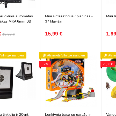
pyruoklinis automatas
Mini sintezatorius / pianinas -
Mini 
tiškas MKA 6mm BB
37 klavišai
€
15,99 €
1,99
19,99 €
 Vilniuje šiandien
Atsiimkite Vilniuje šiandien
Atsii
−7%
-1,00 €
u tinkleliu ir 20vnt.
Lenktynių trasa su garažu ir
Vande