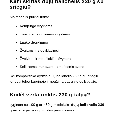
Kam skirtas dujų balionėlis 230 g su
sriegiu?
Šis modelis puikiai tinka:
Kempingo viryklėms
Turistinėms dujinėms viryklėms
Lauko degikliams
Žygiams ir stovyklavimui
Žvejybos ir medžioklės išvykoms
Kelionėms, kur svarbus mažesnis svoris
Dėl kompaktiško dydžio dujų balionėlis 230 g su sriegiu
lengvai telpa kuprinėje ir neužima daug vietos bagaže.
Kodėl verta rinktis 230 g talpą?
Lyginant su 100 g ar 450 g modeliais,
dujų balionėlis 230
g su sriegiu
yra optimalus pasirinkimas: