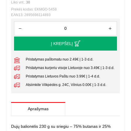
Liko vnt.:
30
Prekės kodas: EKMGO-5458
EAN13: 2895698114893
Į KREPŠELĮ
Pristatymas paštomatu nuo 2.49€ | 1-3 d.d.
Pristatymas kurjeriu visoje Lietuvoje nuo 3.49€ | 1-3 d.d.
Pristatymas Lietuvos Paštu nuo 3.99€ | 1-4 d.d.
Atsiimkite Vilkpėdės g. 24C, Vilnius 0.00€ | 1-3 d.d.
Aprašymas
Dujų balionėlis 230 g su sriegiu – 75% butanas ir 25%