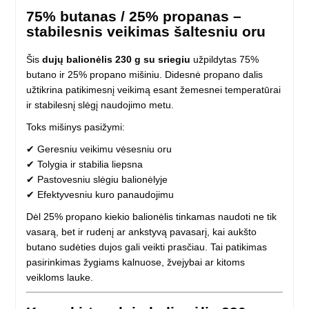
75% butanas / 25% propanas –
stabilesnis veikimas šaltesniu oru
Šis
dujų balionėlis 230 g su sriegiu
užpildytas 75%
butano ir 25% propano mišiniu. Didesnė propano dalis
užtikrina patikimesnį veikimą esant žemesnei temperatūrai
ir stabilesnį slėgį naudojimo metu.
Toks mišinys pasižymi:
✔ Geresniu veikimu vėsesniu oru
✔ Tolygia ir stabilia liepsna
✔ Pastovesniu slėgiu balionėlyje
✔ Efektyvesniu kuro panaudojimu
Dėl 25% propano kiekio balionėlis tinkamas naudoti ne tik
vasarą, bet ir rudenį ar ankstyvą pavasarį, kai aukšto
butano sudėties dujos gali veikti prasčiau. Tai patikimas
pasirinkimas žygiams kalnuose, žvejybai ar kitoms
veikloms lauke.