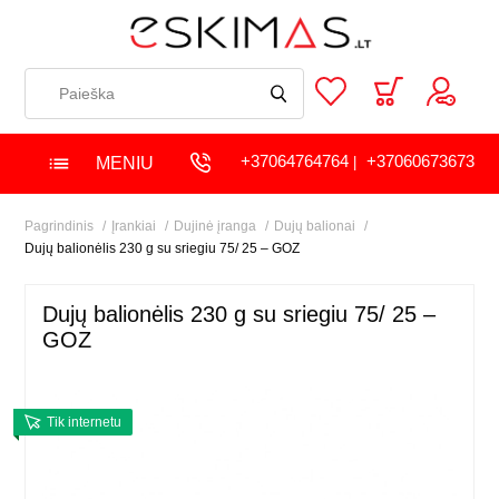
+37064764764
+37060673673
MENIU
|
Pagrindinis
Įrankiai
Dujinė įranga
Dujų balionai
Dujų balionėlis 230 g su sriegiu 75/ 25 – GOZ
Dujų balionėlis 230 g su sriegiu 75/ 25 –
GOZ
Tik internetu