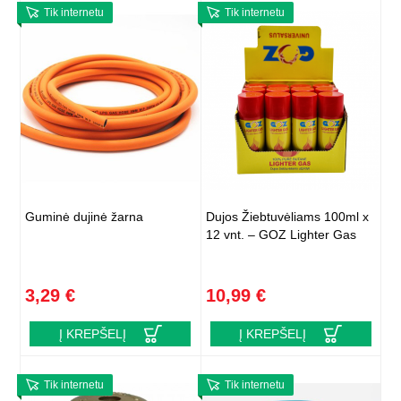
Tik internetu
Tik internetu
Guminė dujinė žarna
Dujos Žiebtuvėliams 100ml x
12 vnt. – GOZ Lighter Gas
3,29 €
10,99 €
Į KREPŠELĮ
Į KREPŠELĮ
Tik internetu
Tik internetu