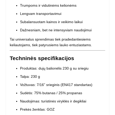
Trumpoms ir vidutinėms kelionėms
Lengvam transportavimui
Subalansuotam kainos ir veikimo laikui
Dažnesniam, bet ne intensyviam naudojimui
Tai universalus sprendimas tiek pradedantiesiems
keliautojams, tiek patyrusiems lauko entuziastams.
Techninės specifikacijos
Produktas: dujų balionėlis 230 g su sriegiu
Talpa: 230 g
Vožtuvas: 7/16” srieginis (EN417 standartas)
Sudėtis: 75% butanas / 25% propanas
Naudojimas: turistinės viryklės ir degikliai
Prekės ženklas: GOZ