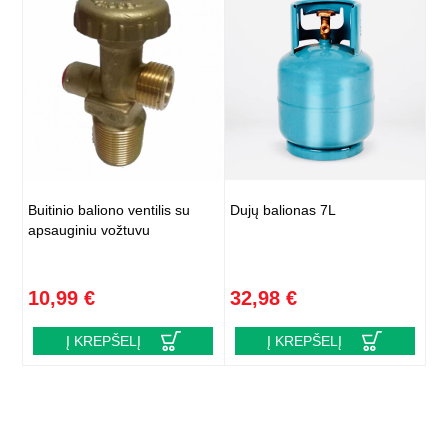
Buitinio baliono ventilis su
Dujų balionas 7L
apsauginiu vožtuvu
10,99 €
32,98 €
Į KREPŠELĮ
Į KREPŠELĮ