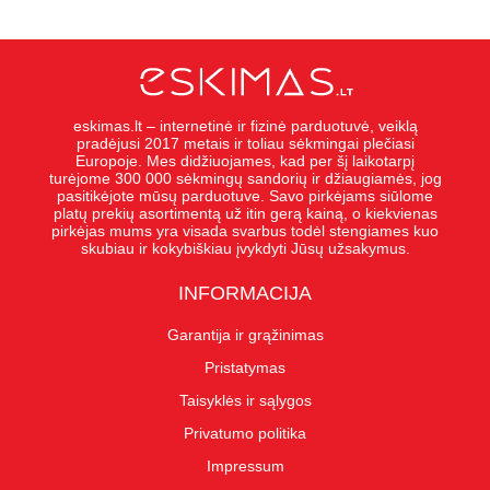
eskimas.lt – internetinė ir fizinė parduotuvė, veiklą
pradėjusi 2017 metais ir toliau sėkmingai plečiasi
Europoje. Mes didžiuojames, kad per šį laikotarpį
turėjome 300 000 sėkmingų sandorių ir džiaugiamės, jog
pasitikėjote mūsų parduotuve. Savo pirkėjams siūlome
platų prekių asortimentą už itin gerą kainą, o kiekvienas
pirkėjas mums yra visada svarbus todėl stengiames kuo
skubiau ir kokybiškiau įvykdyti Jūsų užsakymus.
INFORMACIJA
Garantija ir grąžinimas
Pristatymas
Taisyklės ir sąlygos
Privatumo politika
Impressum