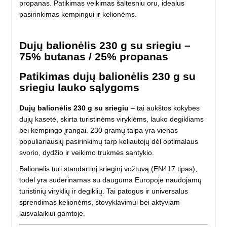
propanas. Patikimas veikimas šaltesniu oru, idealus
pasirinkimas kempingui ir kelionėms.
Dujų balionėlis 230 g su sriegiu –
75% butanas / 25% propanas
Patikimas dujų balionėlis 230 g su
sriegiu lauko sąlygoms
Dujų balionėlis 230 g su sriegiu
– tai aukštos kokybės
dujų kasetė, skirta turistinėms viryklėms, lauko degikliams
bei kempingo įrangai. 230 gramų talpa yra vienas
populiariausių pasirinkimų tarp keliautojų dėl optimalaus
svorio, dydžio ir veikimo trukmės santykio.
Balionėlis turi standartinį srieginį vožtuvą (EN417 tipas),
todėl yra suderinamas su dauguma Europoje naudojamų
turistinių viryklių ir degiklių. Tai patogus ir universalus
sprendimas kelionėms, stovyklavimui bei aktyviam
laisvalaikiui gamtoje.