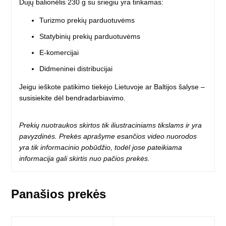
Dujų balionėlis 230 g su sriegiu yra tinkamas:
Turizmo prekių parduotuvėms
Statybinių prekių parduotuvėms
E-komercijai
Didmeninei distribucijai
Jeigu ieškote patikimo tiekėjo Lietuvoje ar Baltijos šalyse –
susisiekite dėl bendradarbiavimo
.
Prekių nuotraukos skirtos tik iliustraciniams tikslams ir yra
pavyzdinės. Prekės aprašyme esančios video nuorodos
yra tik informacinio pobūdžio, todėl jose pateikiama
informacija gali skirtis nuo pačios prekės.
Panašios prekės