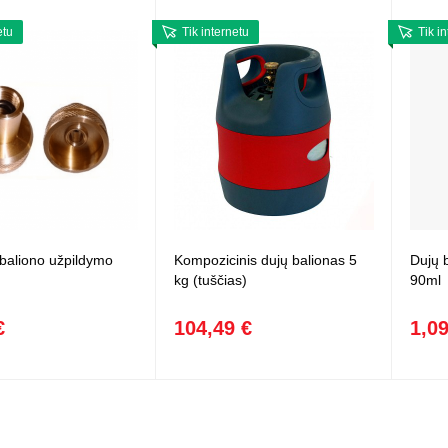
etu
Tik internetu
Tik i
o baliono užpildymo
Kompozicinis dujų balionas 5
Dujų b
kg (tuščias)
90ml
€
104,49 €
1,09