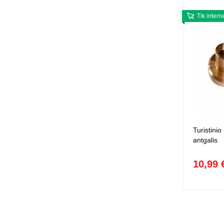
Tik intern
Turistini
antgalis
10,99 