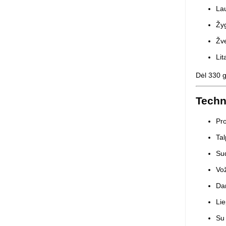
La
Žy
Žve
Lit
Dėl 330 g
Techn
Pro
Tal
Su
Vož
Dar
Lie
Su 