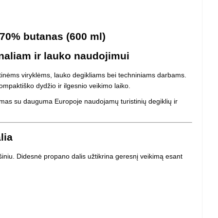
 projektoriai ir
vai
 70% butanas (600 ml)
onaliam ir lauko naudojimui
istinėms viryklėms, lauko degikliams bei techniniams darbams.
mpaktiško dydžio ir ilgesnio veikimo laiko.
inamas su dauguma Europoje naudojamų turistinių degiklių ir
lia
niu. Didesnė propano dalis užtikrina geresnį veikimą esant