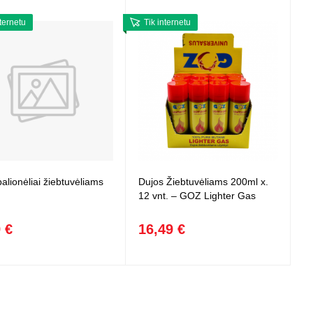
nternetu
Tik internetu
alionėliai žiebtuvėliams
Dujos Žiebtuvėliams 200ml x.
12 vnt. – GOZ Lighter Gas
 €
16,49 €