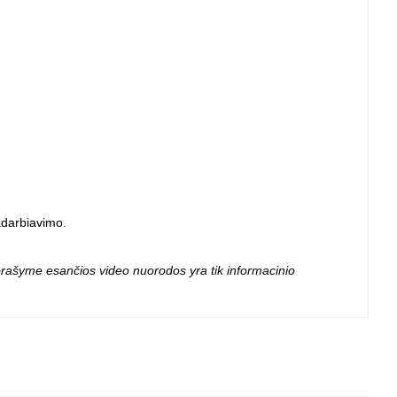
adarbiavimo
.
 aprašyme esančios video nuorodos yra tik informacinio