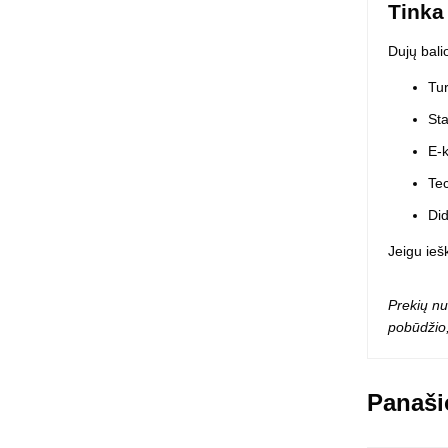
Tinka
Dujų bali
Tu
Sta
E-k
Tec
Did
Jeigu ieš
Prekių nu
pobūdžio,
Panaši