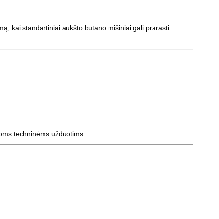
, kai standartiniai aukšto butano mišiniai gali prarasti
 kitoms techninėms užduotims.