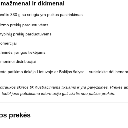
 mažmenai ir didmenai
onėlis 330 g su sriegiu yra puikus pasirinkimas:
rizmo prekių parduotuvėms
tybinių prekių parduotuvėms
omercijai
hninės įrangos tiekėjams
meninei distribucijai
kote patikimo tiekėjo Lietuvoje ar Baltijos šalyse –
susisiekite dėl bendr
otraukos skirtos tik iliustraciniams tikslams ir yra pavyzdinės. Prekės
 todėl jose pateikiama informacija gali skirtis nuo pačios prekės.
os prekės