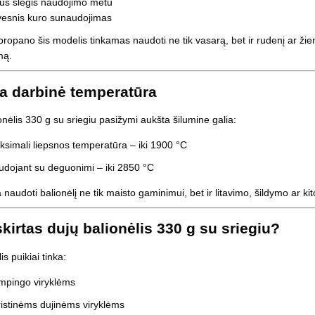
us slėgis naudojimo metu
vesnis kuro sunaudojimas
ropano šis modelis tinkamas naudoti ne tik vasarą, bet ir rudenį ar žiemą
mą.
a darbinė temperatūra
onėlis 330 g su sriegiu pasižymi aukšta šilumine galia:
simali liepsnos temperatūra – iki 1900 °C
dojant su deguonimi – iki 2850 °C
ia naudoti balionėlį ne tik maisto gaminimui, bet ir litavimo, šildymo ar
kirtas dujų balionėlis 330 g su sriegiu?
s puikiai tinka:
mpingo viryklėms
istinėms dujinėms viryklėms