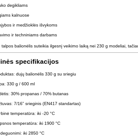
uko degikliams
giams kalnuose
jybos ir medžioklės išvykoms
avimo ir techniniams darbams
 talpos balionėlis suteikia ilgesnį veikimo laiką nei 230 g modeliai, tačia
inės specifikacijos
duktas: dujų balionėlis 330 g su sriegiu
pa: 330 g / 600 ml
dėtis: 30% propanas / 70% butanas
tuvas: 7/16” srieginis (EN417 standartas)
binė temperatūra: iki -20 °C
psnos temperatūra: iki 1900 °C
deguonimi: iki 2850 °C