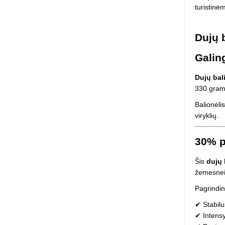
turistinė
Squishy - 
Push Pop i
Kiti antistr
Dujų 
Galin
Dujų bal
330 gramų
Balionėli
viryklių.
30% p
Šis
dujų 
žemesnei 
Pagrindin
✔ Stabilu
✔ Intensyv