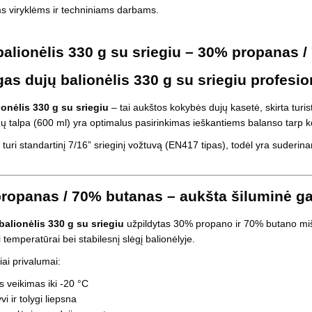
Vaikiški
ms viryklėms ir techniniams darbams.
Skvišai
Airsoft / Spyruokliniai ginklai
šviestu
t
Šviečiantis, su garsais
esai
Minkštomis kulkomis šaudantys
balionėlis 330 g su sriegiu – 30% propanas /
Šautuvai su pistonais
Lankai / arbaletai
gas dujų balionėlis 330 g su sriegiu profesi
Treniruočių peiliai - butterfly
ionėlis 330 g su sriegiu
– tai aukštos kokybės dujų kasetė, skirta tur
 talpa (600 ml) yra optimalus pasirinkimas ieškantiems balanso tarp ko
s turi standartinį 7/16” srieginį vožtuvą (EN417 tipas), todėl yra suder
ropanas / 70% butanas – aukšta šiluminė ga
balionėlis 330 g su sriegiu
užpildytas 30% propano ir 70% butano miši
temperatūrai bei stabilesnį slėgį balionėlyje.
iai privalumai:
s veikimas iki -20 °C
i ir tolygi liepsna