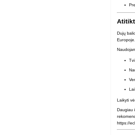
Pr
Atitik
Dujų bali
Europoje
Naudojant
Tvi
Nau
Ven
Lai
Laikyti vė
Daugiau i
rekomend
https://e