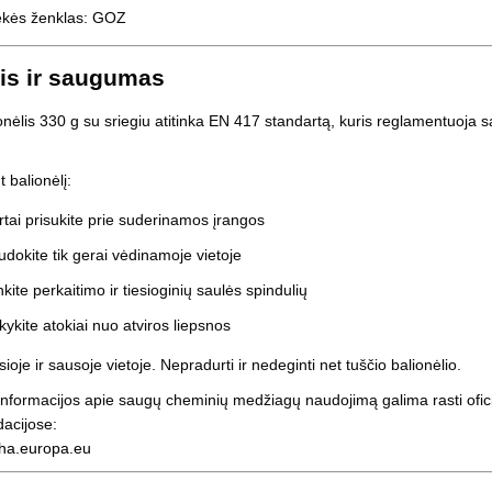
ekės ženklas: GOZ
tis ir saugumas
onėlis 330 g su sriegiu atitinka EN 417 standartą, kuris reglamentuoja 
.
 balionėlį:
rtai prisukite prie suderinamos įrangos
dokite tik gerai vėdinamoje vietoje
kite perkaitimo ir tiesioginių saulės spindulių
kykite atokiai nuo atviros liepsnos
sioje ir sausoje vietoje. Nepradurti ir nedeginti net tuščio balionėlio.
nformacijos apie saugų cheminių medžiagų naudojimą galima rasti ofi
acijose:
cha.europa.eu