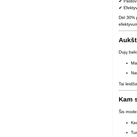
✔ Pastov
✔ Efekty
Dėl 30% p
efektyvu
Aukšt
Dujų bali
Mak
Nau
Tai leidž
Kam s
Šis modeli
Ke
Tur