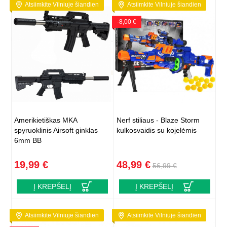
Atsiimkite Vilniuje šiandien
Atsiimkite Vilniuje šiandien
-8,00 €
Amerikietiškas MKA
Nerf stiliaus - Blaze Storm
spyruoklinis Airsoft ginklas
kulkosvaidis su kojelėmis
6mm BB
19,99 €
48,99 €
56,99 €
Į KREPŠELĮ
Į KREPŠELĮ
Atsiimkite Vilniuje šiandien
Atsiimkite Vilniuje šiandien