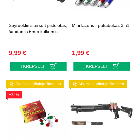
Spyruoklinis airsoft pistoletas,
Mini lazeris - pakabukas 3in1
šaudantis 6mm kulkomis
9,99 €
1,99 €
Į KREPŠELĮ
Į KREPŠELĮ
Atsiimkite Vilniuje šiandien
Atsiimkite Vilniuje šiandien
−25%