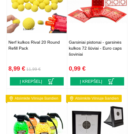
Nerf kulkos Rival 20 Round
Garsiniai pistonai - garsinės
Refill Pack
kulkos 72 šūviai - Euro caps
šoviniai
8,99 €
0,99 €
11,99 €
Į KREPŠELĮ
Į KREPŠELĮ
Atsiimkite Vilniuje šiandien
Atsiimkite Vilniuje šiandien