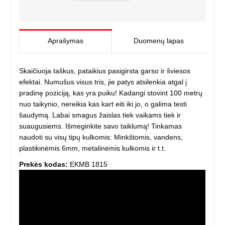
Aprašymas
Duomenų lapas
Skaičiuoja taškus, pataikius pasigirsta garso ir šviesos
efektai. Numušus visus tris, jie patys atsilenkia atgal į
pradinę poziciją, kas yra puiku! Kadangi stovint 100 metrų
nuo taikynio, nereikia kas kart eiti iki jo, o galima testi
šaudymą. Labai smagus žaislas tiek vaikams tiek ir
suaugusiems. Išmeginkite savo taiklumą! Tinkamas
naudoti su visų tipų kulkomis: Minkštomis, vandens,
plastikinėmis 6mm, metalinėmis kulkomis ir t.t.
Prekės kodas:
EKMB 1815