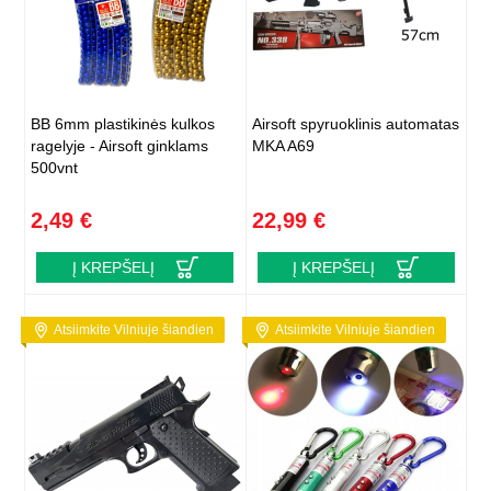
BB 6mm plastikinės kulkos
Airsoft spyruoklinis automatas
ragelyje - Airsoft ginklams
MKA A69
500vnt
2,49 €
22,99 €
Į KREPŠELĮ
Į KREPŠELĮ
Atsiimkite Vilniuje šiandien
Atsiimkite Vilniuje šiandien