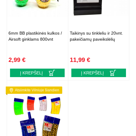
6mm BB plastikinės kulkos /
Taikinys su tinkleliu ir 20vnt.
Airsoft ginklams 800vnt
pakeičiamų paveikslėlių
2,99 €
11,99 €
Į KREPŠELĮ
Į KREPŠELĮ
Atsiimkite Vilniuje šiandien