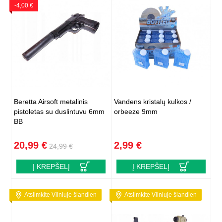
-4,00 €
Beretta Airsoft metalinis
Vandens kristalų kulkos /
pistoletas su duslintuvu 6mm
orbeeze 9mm
BB
20,99 €
2,99 €
24,99 €
Į KREPŠELĮ
Į KREPŠELĮ
Atsiimkite Vilniuje šiandien
Atsiimkite Vilniuje šiandien