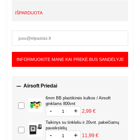
IŠPARDUOTA
INFORMUOKITE MANE KAI PREKĖ BUS SANDĖLYJE

Airsoft Priedai
6mm BB plastikinės kulkos / Airsoft
ginklams 800vnt
-
+
2,99 €
Taikinys su tinkleliu ir 20vnt. pakeičiamų
paveikslėlių
-
+
11,99 €