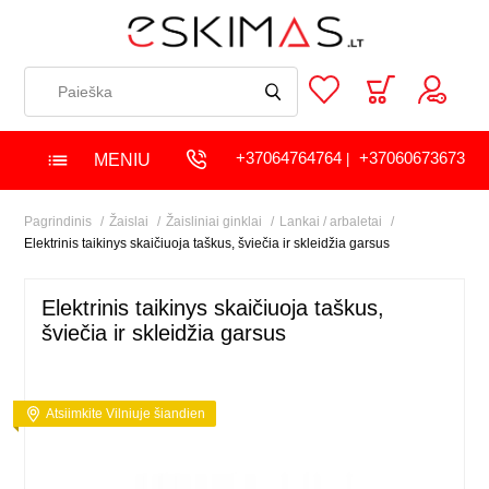
+37064764764
+37060673673
MENIU
|
Pagrindinis
Žaislai
Žaisliniai ginklai
Lankai / arbaletai
Elektrinis taikinys skaičiuoja taškus, šviečia ir skleidžia garsus
Elektrinis taikinys skaičiuoja taškus,
šviečia ir skleidžia garsus
Atsiimkite Vilniuje šiandien