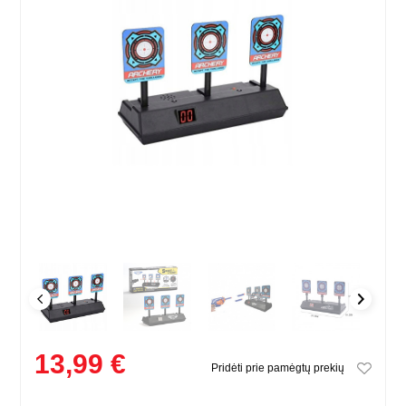
13,99 €
Pridėti prie pamėgtų prekių