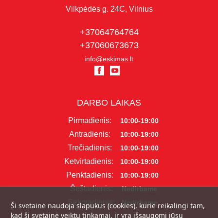
Vilkpėdės g. 24C, Vilnius
+37064764764
+37060673673
info@eskimas.lt
DARBO LAIKAS
Pirmadienis:
10:00-19:00
Antradienis:
10:00-19:00
Trečiadienis:
10:00-19:00
Ketvirtadienis:
10:00-19:00
Penktadienis:
10:00-19:00
Šeštadienis:
Nedirbame
Sekmadienis:
Nedirbame
Ši svetainė naudoja slapukus (cookies), kurie reikalingi tam,
kad ši svetainė veiktų tinkamai, ir yra išsaugomi jūsų