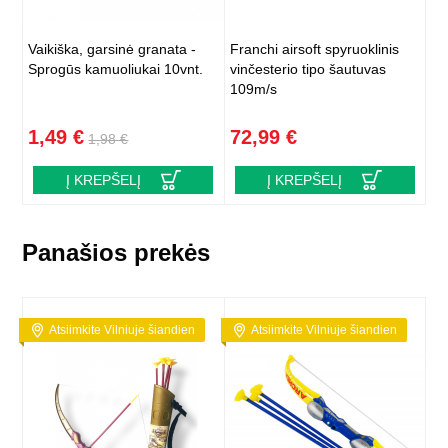
Vaikiška, garsinė granata -
Franchi airsoft spyruoklinis
Sprogūs kamuoliukai 10vnt.
vinčesterio tipo šautuvas
109m/s
1,49 €
72,99 €
1,98 €
Į KREPŠELĮ
Į KREPŠELĮ
Panašios prekės
Atsiimkite Vilniuje šiandien
Atsiimkite Vilniuje šiandien