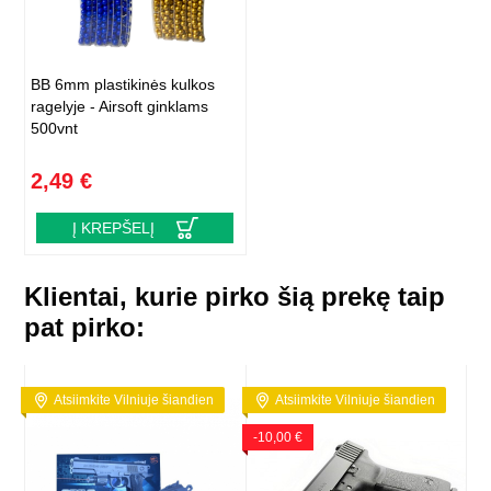
BB 6mm plastikinės kulkos
ragelyje - Airsoft ginklams
500vnt
2,49 €
Į KREPŠELĮ
Klientai, kurie pirko šią prekę taip
pat pirko:
Atsiimkite Vilniuje šiandien
Atsiimkite Vilniuje šiandien
-10,00 €