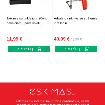
Taikinys su tinkleliu ir 20vnt.
Arbaleto rinkinys su strėlėmis
pakeičiamų paveikslėlių
ir taikiniu
11,99 €
40,99 €
43,99 €
Į KREPŠELĮ
Į KREPŠELĮ
eskimas.lt – internetinė ir fizinė parduotuvė, veiklą
pradėjusi 2017 metais ir toliau sėkmingai plečiasi