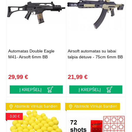
Automatas Double Eagle
Airsoft automatas su labai
M41- Airsoft 6mm BB
talpia dėtuve - 75cm 6mm BB
29,99 €
21,99 €
Į KREPŠELĮ
Į KREPŠELĮ
Atsiimkite Vilniuje šiandien
Atsiimkite Vilniuje šiandien
-3,00 €