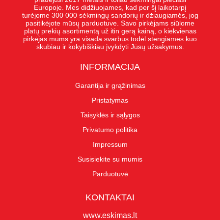
Europoje. Mes didžiuojames, kad per šį laikotarpį
turėjome 300 000 sėkmingų sandorių ir džiaugiamės, jog
pasitikėjote mūsų parduotuve. Savo pirkėjams siūlome
platų prekių asortimentą už itin gerą kainą, o kiekvienas
pirkėjas mums yra visada svarbus todėl stengiames kuo
skubiau ir kokybiškiau įvykdyti Jūsų užsakymus.
INFORMACIJA
Garantija ir grąžinimas
Pristatymas
Taisyklės ir sąlygos
Privatumo politika
Impressum
Susisiekite su mumis
Parduotuvė
KONTAKTAI
www.eskimas.lt