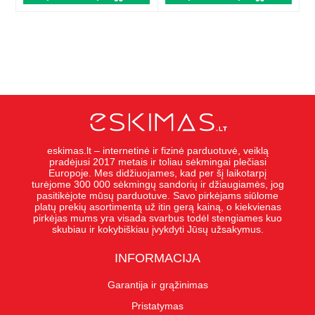
eskimas.lt – internetinė ir fizinė parduotuvė, veiklą
pradėjusi 2017 metais ir toliau sėkmingai plečiasi
Europoje. Mes didžiuojames, kad per šį laikotarpį
turėjome 300 000 sėkmingų sandorių ir džiaugiamės, jog
pasitikėjote mūsų parduotuve. Savo pirkėjams siūlome
platų prekių asortimentą už itin gerą kainą, o kiekvienas
pirkėjas mums yra visada svarbus todėl stengiames kuo
skubiau ir kokybiškiau įvykdyti Jūsų užsakymus.
INFORMACIJA
Garantija ir grąžinimas
Pristatymas