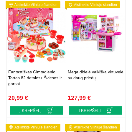
Atsiimkite Vilniuje šiandien
Atsiimkite Vilniuje šiandien
Fantastiškas Gimtadienio
Mega didelė vaikiška virtuvėlė
Tortas 82 detalės+ Šviesos ir
su daug priedų
garsai
20,99 €
127,99 €
Į KREPŠELĮ
Į KREPŠELĮ
Atsiimkite Vilniuje šiandien
Atsiimkite Vilniuje šiandien