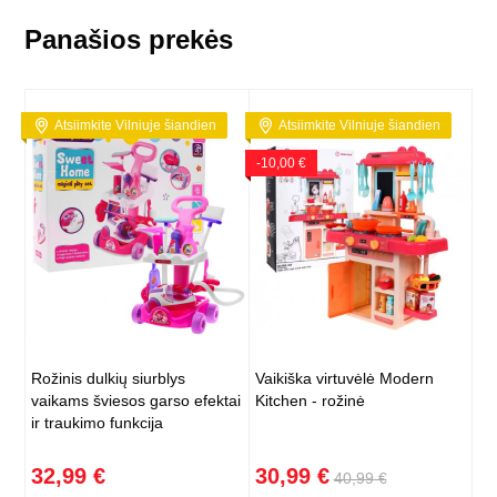
Panašios prekės
Atsiimkite Vilniuje šiandien
Atsiimkite Vilniuje šiandien
-10,00 €
Rožinis dulkių siurblys
Vaikiška virtuvėlė Modern
vaikams šviesos garso efektai
Kitchen - rožinė
ir traukimo funkcija
32,99 €
30,99 €
40,99 €