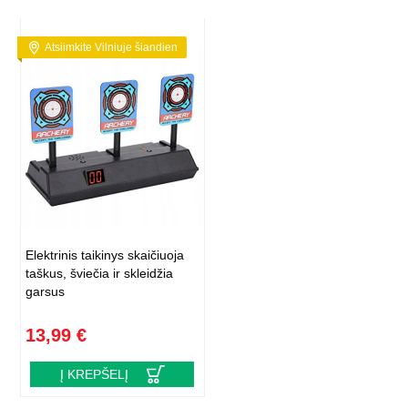
Atsiimkite Vilniuje šiandien
Elektrinis taikinys skaičiuoja
taškus, šviečia ir skleidžia
garsus
13,99 €
Į KREPŠELĮ