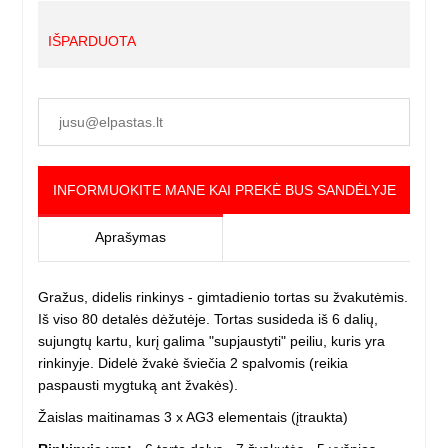
IŠPARDUOTA
INFORMUOKITE MANE KAI PREKĖ BUS SANDĖLYJE
Aprašymas
Gražus, didelis rinkinys - gimtadienio tortas su žvakutėmis.
Iš viso 80 detalės dėžutėje. Tortas susideda iš 6 dalių,
sujungtų kartu, kurį galima "supjaustyti" peiliu, kuris yra
rinkinyje. Didelė žvakė šviečia 2 spalvomis (reikia
paspausti mygtuką ant žvakės).
Žaislas maitinamas 3 x AG3 elementais (įtraukta)