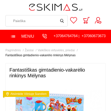
+37064764764
+37060673673
MENIU
|
Pagrindinis
Žaislai
Vaikiškos virtuvėlės, priedai
Fantastiškas gimtadienio-vakarėlio rinkinys Mėlynas
Fantastiškas gimtadienio-vakarėlio
rinkinys Mėlynas
Atsiimkite Vilniuje šiandien