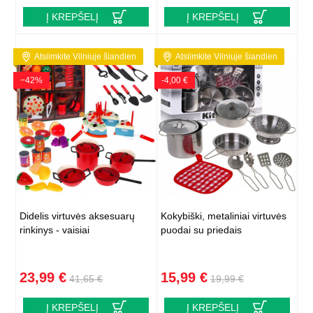
Į KREPŠELĮ
Į KREPŠELĮ
Atsiimkite Vilniuje šiandien
Atsiimkite Vilniuje šiandien
−42%
-4,00 €
Didelis virtuvės aksesuarų
Kokybiški, metaliniai virtuvės
rinkinys - vaisiai
puodai su priedais
23,99 €
15,99 €
41,65 €
19,99 €
Į KREPŠELĮ
Į KREPŠELĮ