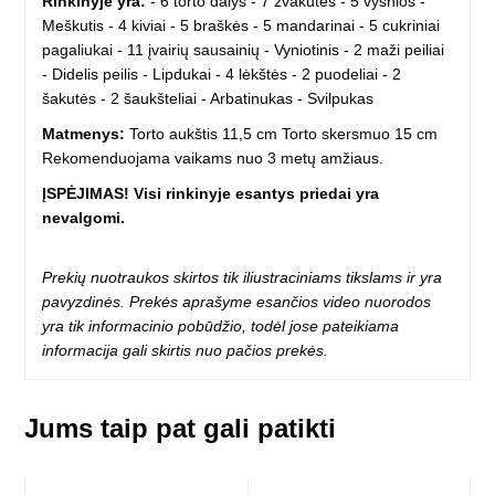
Rinkinyje yra:
- 6 torto dalys - 7 žvakutės - 5 vyšnios -
Meškutis - 4 kiviai - 5 braškės - 5 mandarinai - 5 cukriniai
pagaliukai - 11 įvairių sausainių - Vyniotinis - 2 maži peiliai
- Didelis peilis - Lipdukai - 4 lėkštės - 2 puodeliai - 2
šakutės - 2 šaukšteliai - Arbatinukas - Svilpukas
Matmenys:
Torto aukštis 11,5 cm Torto skersmuo 15 cm
Rekomenduojama vaikams nuo 3 metų amžiaus.
ĮSPĖJIMAS! Visi rinkinyje esantys priedai yra
nevalgomi.
Prekių nuotraukos skirtos tik iliustraciniams tikslams ir yra
pavyzdinės. Prekės aprašyme esančios video nuorodos
yra tik informacinio pobūdžio, todėl jose pateikiama
informacija gali skirtis nuo pačios prekės.
Jums taip pat gali patikti