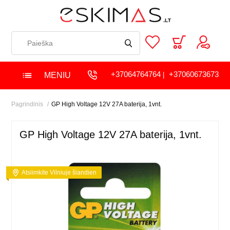
+37064764764
+37060673673
MENIU
|
Pagrindinis
GP High Voltage 12V 27A baterija, 1vnt.
GP High Voltage 12V 27A baterija, 1vnt.
Atsiimkite Vilniuje šiandien