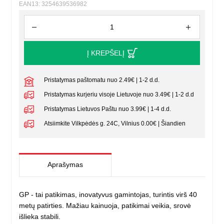
EAN13: 3254639536982
Į KREPŠELĮ
Pristatymas paštomatu nuo 2.49€ | 1-2 d.d.
Pristatymas kurjeriu visoje Lietuvoje nuo 3.49€ | 1-2 d.d
Pristatymas Lietuvos Paštu nuo 3.99€ | 1-4 d.d.
Atsiimkite Vilkpėdės g. 24C, Vilnius 0.00€ | Šiandien
Aprašymas
GP - tai patikimas, inovatyvus gamintojas, turintis virš 40
metų patirties. Mažiau kainuoja, patikimai veikia, srovė
išlieka stabili.