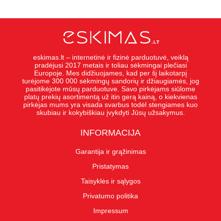
eskimas.lt – internetinė ir fizinė parduotuvė, veiklą
pradėjusi 2017 metais ir toliau sėkmingai plečiasi
Europoje. Mes didžiuojames, kad per šį laikotarpį
turėjome 300 000 sėkmingų sandorių ir džiaugiamės, jog
pasitikėjote mūsų parduotuve. Savo pirkėjams siūlome
platų prekių asortimentą už itin gerą kainą, o kiekvienas
pirkėjas mums yra visada svarbus todėl stengiames kuo
skubiau ir kokybiškiau įvykdyti Jūsų užsakymus.
INFORMACIJA
Garantija ir grąžinimas
Pristatymas
Taisyklės ir sąlygos
Privatumo politika
Impressum