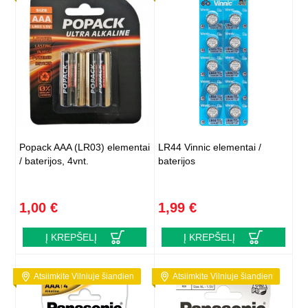
Popack AAA (LR03) elementai
LR44 Vinnic elementai /
/ baterijos, 4vnt.
baterijos
1,00 €
1,99 €
Į KREPŠELĮ
Į KREPŠELĮ
Atsiimkite Vilniuje šiandien
Atsiimkite Vilniuje šiandien