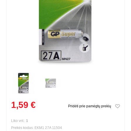
1,59 €
Pridėti prie pamėgtų prekių
Liko vnt.:
1
Prekės kodas: EKM1 27A 11504