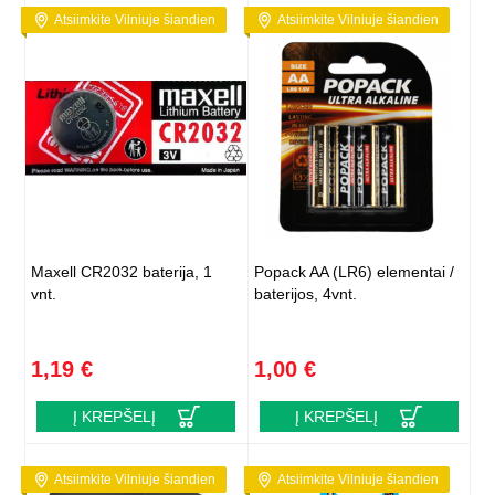
Atsiimkite Vilniuje šiandien
Atsiimkite Vilniuje šiandien
Maxell CR2032 baterija, 1
Popack AA (LR6) elementai /
vnt.
baterijos, 4vnt.
1,19 €
1,00 €
Į KREPŠELĮ
Į KREPŠELĮ
Atsiimkite Vilniuje šiandien
Atsiimkite Vilniuje šiandien