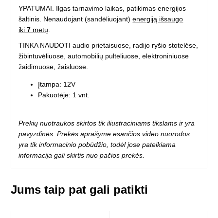
YPATUMAI. Ilgas tarnavimo laikas, patikimas energijos
šaltinis. Nenaudojant (sandėliuojant)
energiją išsaugo
iki
7
metų
.
TINKA NAUDOTI audio prietaisuose, radijo ryšio stotelėse,
žibintuvėliuose, automobilių pulteliuose, elektroniniuose
žaidimuose, žaisluose.
Įtampa: 12V
Pakuotėje: 1 vnt.
Prekių nuotraukos skirtos tik iliustraciniams tikslams ir yra
pavyzdinės. Prekės aprašyme esančios video nuorodos
yra tik informacinio pobūdžio, todėl jose pateikiama
informacija gali skirtis nuo pačios prekės.
Jums taip pat gali patikti