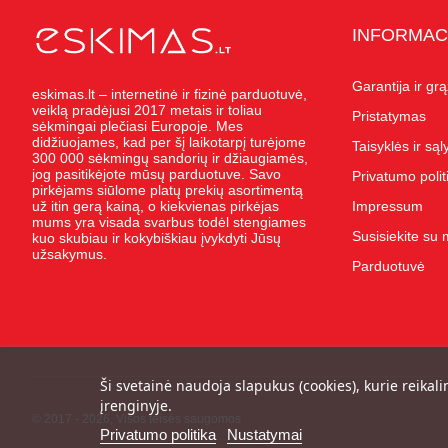
INFORMAC
Garantija ir gr
eskimas.lt – internetinė ir fizinė parduotuvė,
veiklą pradėjusi 2017 metais ir toliau
Pristatymas
sėkmingai plečiasi Europoje. Mes
didžiuojames, kad per šį laikotarpį turėjome
Taisyklės ir są
300 000 sėkmingų sandorių ir džiaugiamės,
jog pasitikėjote mūsų parduotuve. Savo
Privatumo polit
pirkėjams siūlome platų prekių asortimentą
už itin gerą kainą, o kiekvienas pirkėjas
Impressum
mums yra visada svarbus todėl stengiames
Susisiekite su
kuo skubiau ir kokybiškiau įvykdyti Jūsų
užsakymus.
Parduotuvė
Ši svetainė naudoja slapukus (cookies), kurie reikali
įrenginyje.
© 2017 - 2026, Visos teisės saugomos
Privatumo politika
Nustatymai