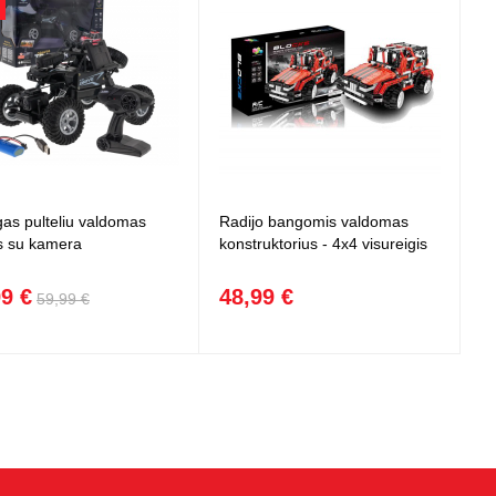
gas pulteliu valdomas
Radijo bangomis valdomas
s su kamera
konstruktorius - 4x4 visureigis
99 €
48,99 €
59,99 €