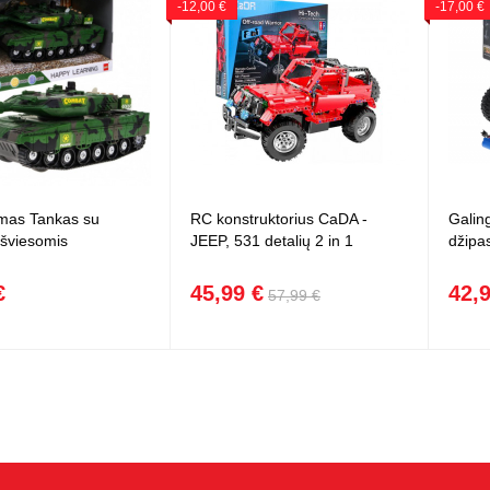
-12,00 €
-17,00 €
mas Tankas su
RC konstruktorius CaDA -
Galin
 šviesomis
JEEP, 531 detalių 2 in 1
džipa
€
45,99 €
42,
57,99 €