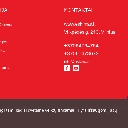
IJA
KONTAKTAI
www.eskimas.lt
ąžinimas
Vilkpėdės g. 24C, Vilnius
lygos
+37064764764
ika
+37060673673
info@eskimas.lt
 mumis
ngi tam, kad ši svetainė veiktų tinkamai, ir yra išsaugomi jūsų