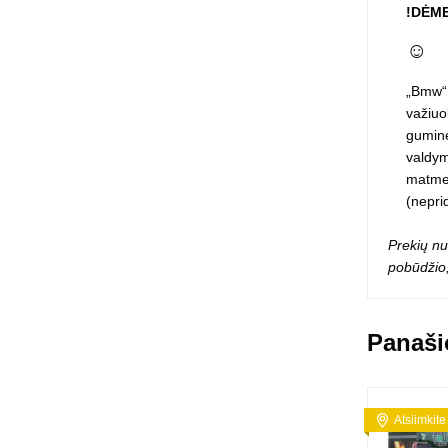
!DĖME
Squishy - 
Push Pop i
☺
Kiti antistr
„Bmw“ 
važiuok
gumin
valdym
matmen
(nepri
Prekių nu
pobūdžio,
Panaši
Atsiimkite