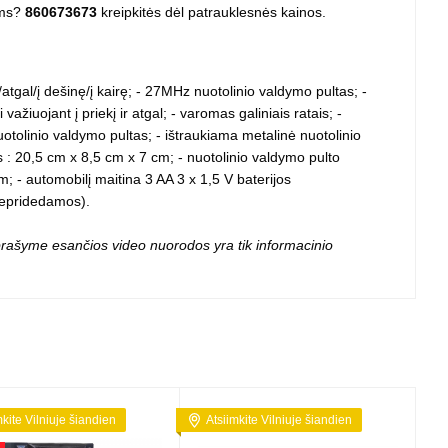
 projektoriai ir
ams?
860673673
kreipkitės dėl patrauklesnės kainos.
vai
atgal/į dešinę/į kairę; - 27MHz nuotolinio valdymo pultas; -
i važiuojant į priekį ir atgal; - varomas galiniais ratais; -
otolinio valdymo pultas; - ištraukiama metalinė nuotolinio
: 20,5 cm x 8,5 cm x 7 cm; - nuotolinio valdymo pulto
- automobilį maitina 3 AA 3 x 1,5 V baterijos
(nepridedamos).
 aprašyme esančios video nuorodos yra tik informacinio
mkite Vilniuje šiandien
Atsiimkite Vilniuje šiandien