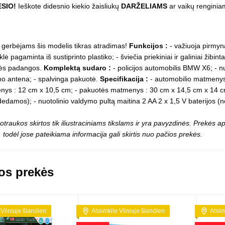
Vaikiški
SIO!
Ieškote didesnio kiekio žaisliukų
DARŽELIAMS
ar vaikų rengini
Skvišai
Airsoft / Spyruokliniai ginklai
šviestu
t
Šviečiantis, su garsais
esai
Minkštomis kulkomis šaudantys
Šautuvai su pistonais
gerbėjams šis modelis tikras atradimas!
Funkcijos :
- važiuoja pirmyn/
Lankai / arbaletai
lė pagaminta iš sustiprinto plastiko; - šviečia priekiniai ir galiniai žibinta
Treniruočių peiliai - butterfly
ės padangos.
Komplektą sudaro :
- policijos automobilis BMW X6; - nu
o antena; - spalvinga pakuotė.
Specifikacija :
- automobilio matmenys 
ys : 12 cm x 10,5 cm; - pakuotės matmenys : 30 cm x 14,5 cm x 14 cm; 
dedamos); - nuotolinio valdymo pultą maitina 2 AA 2 x 1,5 V baterijos 
otraukos skirtos tik iliustraciniams tikslams ir yra pavyzdinės. Prekės
 todėl jose pateikiama informacija gali skirtis nuo pačios prekės.
os prekės
 Vilniuje šiandien
Atsiimkite Vilniuje šiandien
Atsii