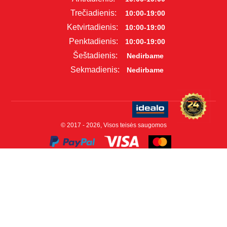
Trečiadienis:
10:00-19:00
Ketvirtadienis:
10:00-19:00
Penktadienis:
10:00-19:00
Šeštadienis:
Nedirbame
Sekmadienis:
Nedirbame
© 2017 - 2026, Visos teisės saugomos