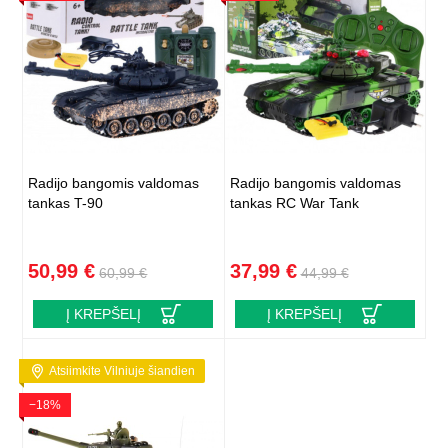
Radijo bangomis valdomas
Radijo bangomis valdomas
tankas T-90
tankas RC War Tank
50,99 €
37,99 €
60,99 €
44,99 €
Į KREPŠELĮ
Į KREPŠELĮ
Atsiimkite Vilniuje šiandien
−18%