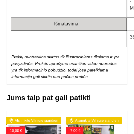
-
M
Išmatavimai
3
Prekių nuotraukos skirtos tik iliustraciniams tikslams ir yra
pavyzdinės. Prekės aprašyme esančios video nuorodos
yra tik informacinio pobūdžio, todėl jose pateikiama
informacija gali skirtis nuo pačios prekės.
Jums taip pat gali patikti
Atsiimkite Vilniuje šiandien
Atsiimkite Vilniuje šiandien
-10,00 €
-7,00 €