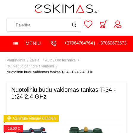
+37064764764
+37060673673
MENIU
|
Pagrindinis
Žaislai
Auto / Oro technika
RC Radijo bangomis valdomi
Nuotoliniu būdu valdomas tankas T-34 - 1:24 2.4 GHz
Nuotoliniu būdu valdomas tankas T-34 -
1:24 2.4 GHz
Atsiimkite Vilniuje šiandien
-16,00 €