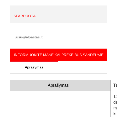
IŠPARDUOTA
INFORMUOKITE MANE KAI PREKĖ BUS SANDĖLYJE
Aprašymas
Aprašymas
T
T
d
ma
k