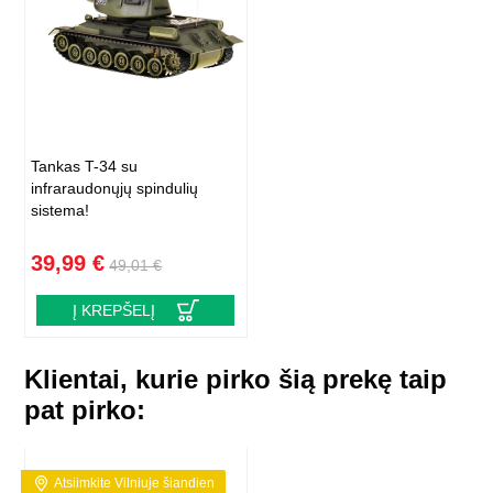
Tankas T-34 su
infraraudonųjų spindulių
sistema!
39,99 €
49,01 €
Į KREPŠELĮ
Klientai, kurie pirko šią prekę taip
pat pirko:
Atsiimkite Vilniuje šiandien