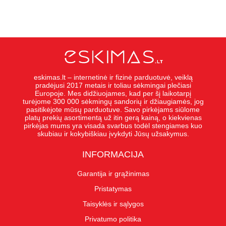
eskimas.lt – internetinė ir fizinė parduotuvė, veiklą
pradėjusi 2017 metais ir toliau sėkmingai plečiasi
Europoje. Mes didžiuojames, kad per šį laikotarpį
turėjome 300 000 sėkmingų sandorių ir džiaugiamės, jog
pasitikėjote mūsų parduotuve. Savo pirkėjams siūlome
platų prekių asortimentą už itin gerą kainą, o kiekvienas
pirkėjas mums yra visada svarbus todėl stengiames kuo
skubiau ir kokybiškiau įvykdyti Jūsų užsakymus.
INFORMACIJA
Garantija ir grąžinimas
Pristatymas
Taisyklės ir sąlygos
Privatumo politika