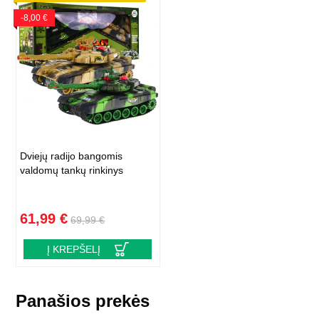
-8,00 €
Dviejų radijo bangomis
valdomų tankų rinkinys
61,99 €
69,99 €
Į KREPŠELĮ
Panašios prekės