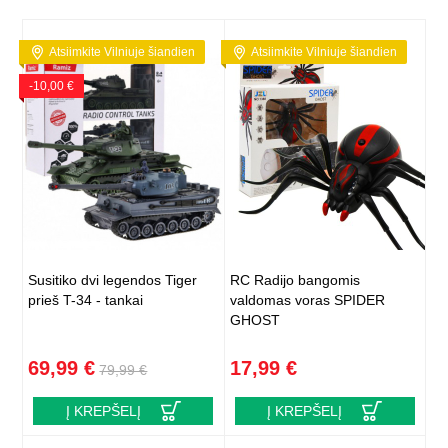
Atsiimkite Vilniuje šiandien
Atsiimkite Vilniuje šiandien
-10,00 €
Susitiko dvi legendos Tiger
RC Radijo bangomis
prieš T-34 - tankai
valdomas voras SPIDER
GHOST
69,99 €
17,99 €
79,99 €
Į KREPŠELĮ
Į KREPŠELĮ