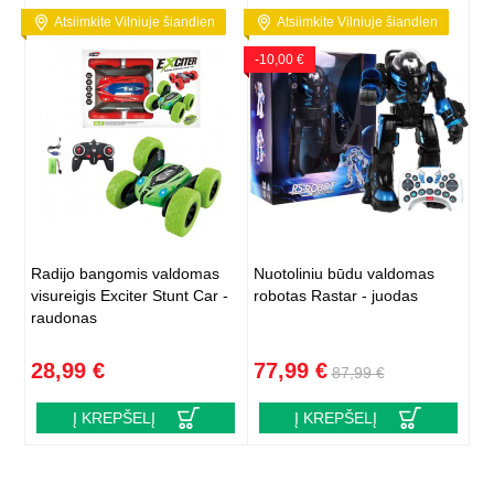
Atsiimkite Vilniuje šiandien
Atsiimkite Vilniuje šiandien
-10,00 €
Radijo bangomis valdomas
Nuotoliniu būdu valdomas
visureigis Exciter Stunt Car -
robotas Rastar - juodas
raudonas
28,99 €
77,99 €
87,99 €
Į KREPŠELĮ
Į KREPŠELĮ