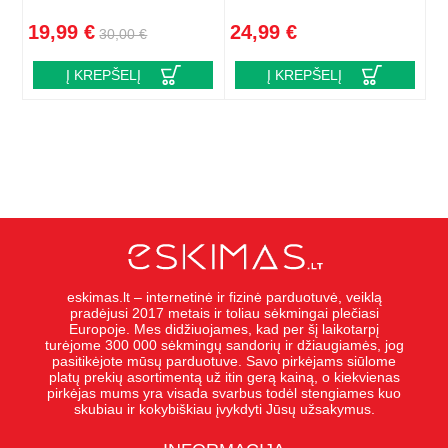
19,99 €
24,99 €
30,00 €
Į KREPŠELĮ
Į KREPŠELĮ
eskimas.lt – internetinė ir fizinė parduotuvė, veiklą
pradėjusi 2017 metais ir toliau sėkmingai plečiasi
Europoje. Mes didžiuojames, kad per šį laikotarpį
turėjome 300 000 sėkmingų sandorių ir džiaugiamės, jog
pasitikėjote mūsų parduotuve. Savo pirkėjams siūlome
platų prekių asortimentą už itin gerą kainą, o kiekvienas
pirkėjas mums yra visada svarbus todėl stengiames kuo
skubiau ir kokybiškiau įvykdyti Jūsų užsakymus.