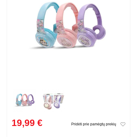
19,99 €
Pridėti prie pamėgtų prekių