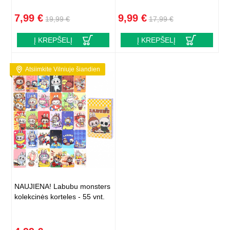
7,99 €
9,99 €
19,99 €
17,99 €
Į KREPŠELĮ
Į KREPŠELĮ
Atsiimkite Vilniuje šiandien
NAUJIENA! Labubu monsters
kolekcinės korteles - 55 vnt.