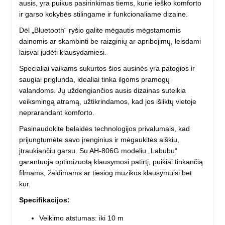
ausis, yra puikus pasirinkimas tiems, kurie ieško komforto
ir garso kokybės stilingame ir funkcionaliame dizaine.
Dėl „Bluetooth“ ryšio galite mėgautis mėgstamomis
dainomis ar skambinti be raizginių ar apribojimų, leisdami
laisvai judėti klausydamiesi.
Specialiai vaikams sukurtos šios ausinės yra patogios ir
saugiai priglunda, idealiai tinka ilgoms pramogų
valandoms. Jų uždengiančios ausis dizainas suteikia
veiksmingą atramą, užtikrindamos, kad jos išliktų vietoje
neprarandant komforto.
Pasinaudokite belaidės technologijos privalumais, kad
prijungtumėte savo įrenginius ir mėgaukitės aiškiu,
įtraukiančiu garsu. Su AH-806G modeliu „Labubu“
garantuoja optimizuotą klausymosi patirtį, puikiai tinkančią
filmams, žaidimams ar tiesiog muzikos klausymuisi bet
kur.
Specifikacijos:
Veikimo atstumas: iki 10 m