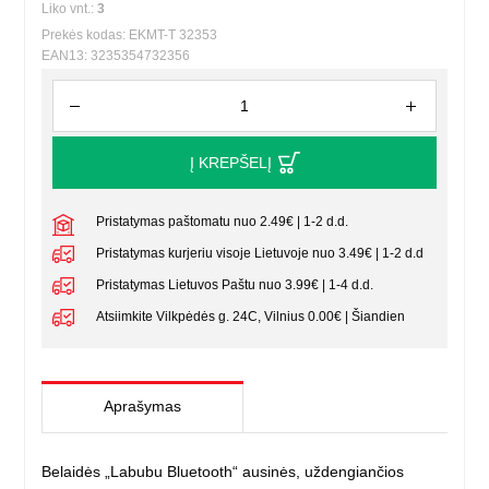
Liko vnt.:
3
Prekės kodas: EKMT-T 32353
EAN13: 3235354732356
Į KREPŠELĮ
Pristatymas paštomatu nuo 2.49€ | 1-2 d.d.
Pristatymas kurjeriu visoje Lietuvoje nuo 3.49€ | 1-2 d.d
Pristatymas Lietuvos Paštu nuo 3.99€ | 1-4 d.d.
Atsiimkite Vilkpėdės g. 24C, Vilnius 0.00€ | Šiandien
Aprašymas
Belaidės „Labubu Bluetooth“ ausinės, uždengiančios