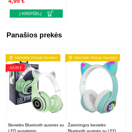
4,99 €
Į KREPŠELĮ
Panašios prekės
Atsiimkite Vilniuje šiandien
Atsiimkite Vilniuje šiandien
-10,00 €
Bevielės Bluetooth ausinės su
Žaismingos bevielės
LED ausytėmis
Bluetooth ausinės su LED