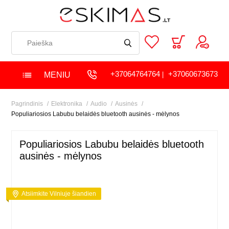
+37064764764
+37060673673
MENIU
|
Pagrindinis
Elektronika
Audio
Ausinės
Populiariosios Labubu belaidės bluetooth ausinės - mėlynos
Populiariosios Labubu belaidės bluetooth
ausinės - mėlynos
Atsiimkite Vilniuje šiandien