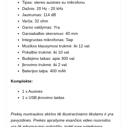
Tipas: stereo ausinės su mikrofonu
Dažnis: 20 Hz - 20 kHz
Jautrumas: 114 dB
Varža: 32 ohm
Garso valdymas: Yra
Garsiakalbio skersmuo: 40 mm
Integruotas mikrofonas: Taip
Muzikos klausymosi trukmė: iki 12 val.
Pokalbio trukmė: iki 10 val.
Budėjimo laikas: apie 300 val.
Įkrovimo trukmė: iki 2 val.
Baterijos talpa: 400 mAh
Komplekte
:
1 x Ausinės
1 x USB įkrovimo laidas
Prekių nuotraukos skirtos tik iliustraciniams tikslams ir yra
pavyzdinės. Prekės aprašyme esančios video nuorodos
yra tik informacinio pobūdžio, todėl jose pateikiama