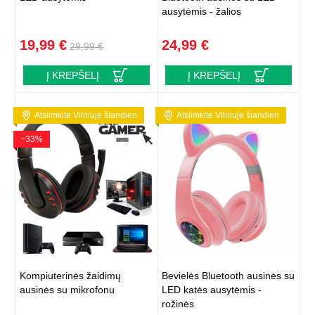
ausytėmis - žalios
19,99 €
24,99 €
29,99 €
Į KREPŠELĮ
Į KREPŠELĮ
Atsiimkite Vilniuje šiandien
Atsiimkite Vilniuje šiandien
−33%
Kompiuterinės žaidimų
Bevielės Bluetooth ausinės su
ausinės su mikrofonu
LED katės ausytėmis -
rožinės