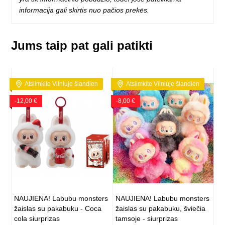
informacija gali skirtis nuo pačios prekės.
Jums taip pat gali patikti
Atsiimkite Vilniuje šiandien
Atsiimkite Vilniuje šiandien
-12,00 €
-8,00 €
NAUJIENA! Labubu monsters
NAUJIENA! Labubu monsters
žaislas su pakabuku - Coca
žaislas su pakabuku, šviečia
cola siurprizas
tamsoje - siurprizas