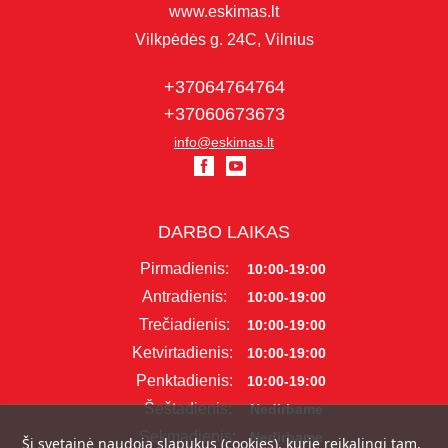
www.eskimas.lt
Vilkpėdės g. 24C, Vilnius
+37064764764
+37060673673
info@eskimas.lt
DARBO LAIKAS
Pirmadienis:
10:00-19:00
Antradienis:
10:00-19:00
Trečiadienis:
10:00-19:00
Ketvirtadienis:
10:00-19:00
Penktadienis:
10:00-19:00
Šeštadienis:
Nedirbame
Sekmadienis:
Nedirbame
Ši svetainė naudoja slapukus (cookies), kurie reikalingi tam,