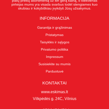
platų prekių asortimentą už itin gerą kainą, o kiekvienas
pirkėjas mums yra visada svarbus todėl stengiames kuo
skubiau ir kokybiškiau įvykdyti Jūsų užsakymus.
INFORMACIJA
Garantija ir grąžinimas
Pristatymas
Taisyklės ir sąlygos
Privatumo politika
Impressum
Susisiekite su mumis
Parduotuvė
KONTAKTAI
www.eskimas.lt
Vilkpėdės g. 24C, Vilnius