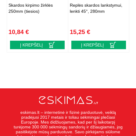
Skardos kirpimo žirklės
Replės skardos lankstymui,
250mm (tiesios)
lenkti 45°, 280mm
10,84 €
15,25 €
Į KREPŠELĮ
Į KREPŠELĮ
eskimas.lt – internetinė ir fizinė parduotuvė, veiklą
pradėjusi 2017 metais ir toliau sėkmingai plečiasi
Europoje. Mes didžiuojames, kad per šį laikotarpį
turėjome 300 000 sėkmingų sandorių ir džiaugiamės, jog
pasitikėjote mūsų parduotuve. Savo pirkėjams siūlome