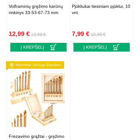
Volframinių gręžimo karūnų
Pjūkliukai tiesiniam pjūklui, 10
rinkinys 33-53-67-73 mm
vnt.
12,99 €
7,99 €
13,99 €
10,99 €
Į KREPŠELĮ
Į KREPŠELĮ
Atsiimkite Vilniuje šiandien
Frezavimo grąžtai - gręžimo