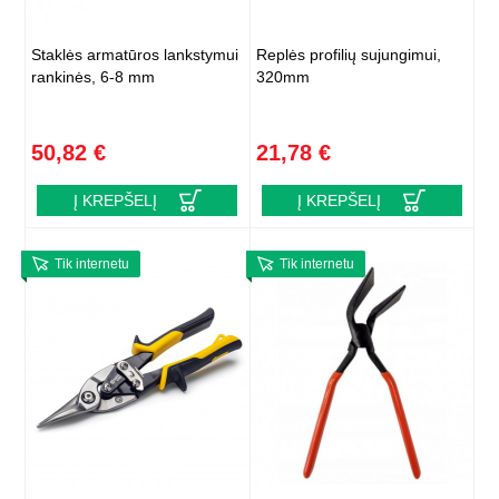
Staklės armatūros lankstymui
Replės profilių sujungimui,
rankinės, 6-8 mm
320mm
50,82 €
21,78 €
Į KREPŠELĮ
Į KREPŠELĮ
Tik internetu
Tik internetu