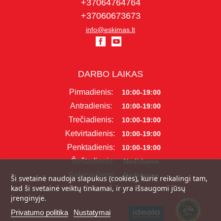
+37064764764
+37060673673
info@eskimas.lt
DARBO LAIKAS
Pirmadienis:
10:00-19:00
Antradienis:
10:00-19:00
Trečiadienis:
10:00-19:00
Ketvirtadienis:
10:00-19:00
Penktadienis:
10:00-19:00
Šeštadienis:
Nedirbame
Sekmadienis:
Nedirbame
Ši svetainė naudoja slapukus (cookies), kurie reikalingi tam,
kad ši svetainė veiktų tinkamai, ir yra išsaugomi jūsų
įrenginyje.
Privatumo politika
Nustatymai