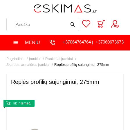
+37064764764
+37060673673
MENIU
|
Pagrindinis
Įrankiai
Rankiniai įrankiai
Skardos, armatūros įrankiai
Replės profilių sujungimui, 275mm
Replės profilių sujungimui, 275mm
Tik internetu