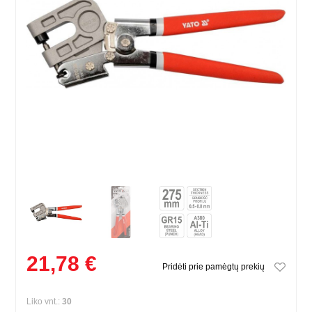
21,78 €
Pridėti prie pamėgtų prekių
Liko vnt.:
30