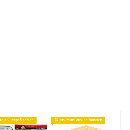
mkite Vilniuje šiandien
Atsiimkite Vilniuje šiandien