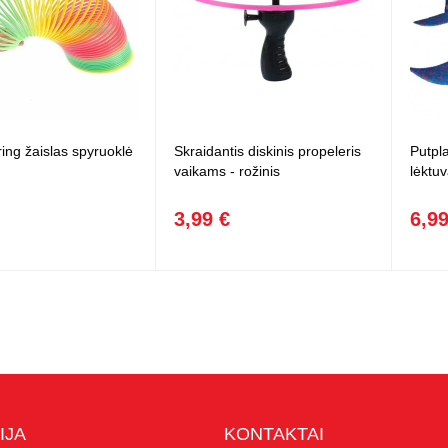
ing žaislas spyruoklė
Skraidantis diskinis propeleris
Putpl
vaikams - rožinis
lėktu
3,99 €
6,99
IJA
KONTAKTAI