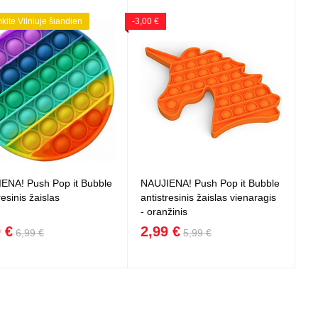
mkite Vilniuje šiandien
-3,00 €
ENA! Push Pop it Bubble
NAUJIENA! Push Pop it Bubble
resinis žaislas
antistresinis žaislas vienaragis
- oranžinis
 €
2,99 €
6,99 €
5,99 €