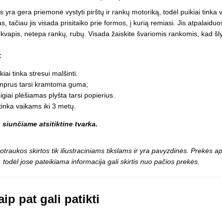
Vaikiški
Skvišai
Airsoft / Spyruokliniai ginklai
s yra gera priemonė vystyti pirštų ir rankų motoriką, todėl puikiai tinka 
šviestu
t
Šviečiantis, su garsais
s, tačiau jis visada prisitaiko prie formos, į kurią remiasi. Jis atpalaid
esai
Minkštomis kulkomis šaudantys
ekvapis, netepa rankų, rubų. Visada žaiskite švariomis rankomis, kad šly
Šautuvai su pistonais
Lankai / arbaletai
:
Treniruočių peiliai - butterfly
kiai tinka stresui malšinti.
mprus tarsi kramtoma guma;
igiai plėšiamas plyšta tarsi popierius.
inka vaikams iki 3 metų.
 siunčiame atsitiktine tvarka.
otraukos skirtos tik iliustraciniams tikslams ir yra pavyzdinės. Prekės
 todėl jose pateikiama informacija gali skirtis nuo pačios prekės.
ip pat gali patikti