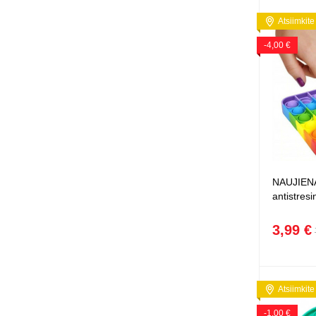
Atsiimkite
-4,00 €
NAUJIENA
antistresin
3,99 €
Atsiimkite
-1,00 €