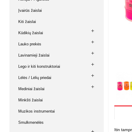
Su baterij
Buitinė ch
Vaikiškos 
Kabiamušė
Keltuvai,
Magnetiniai
Muzikos instrumentai
Įvairūs žaislai
kniediklia
diržai
Prekės va
Lėlės / Lė
Laisvalaikis
Kiti žaislai
Šlifavimo
Keltuvai, 
Žvejybos
Namai / Pil
mašinėlė
Ginklai ir aksesuarai
Kūdikių žaislai
Lėlės
Įrankiai 
L. O. L. su
Dildės, ka
Lauko prekės
Gyvūnų prekės
replės
Kuro siur
Kūdikiai
Lėlių vežim
Lavinamieji žaislai
Žaislai
Judančios 
Kiti lėlių pr
Lego ir kiti konstruktoriai
Piešimui 
Lėlės / Lėlių priedai
Mozaikos
Mediniai žaislai
Piešimui
Magnetiniai
Minkšti žaislai
Kūrybiniai r
Modelinas, 
Muzikos instrumentai
Knygos ir 
Smulkmenėlės
Antistresi
Itin tamp