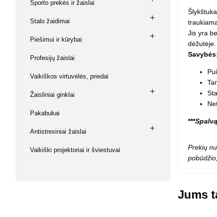
Sporto prekės ir žaislai
Squishy - 
Šlykštuka
Push Pop i
Stalo žaidimai
traukiama
Kiti antistr
Jis yra b
Piešimui ir kūrybai
dėžutėje.
Savybės
Profesijų žaislai
Pui
Vaikiškos virtuvėlės, priedai
Ta
Sta
Žaisliniai ginklai
Net
Pakabukai
***
Spalvą
Antistresiniai žaislai
Prekių nu
Vaikiški projektoriai ir šviestuvai
pobūdžio,
Jums ta