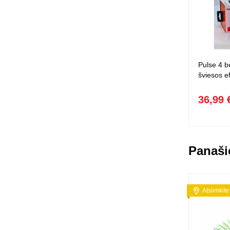
Pulse 4 b
šviesos e
36,99 
Panaši
Atsiimkite