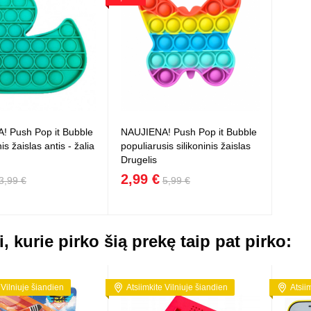
! Push Pop it Bubble
NAUJIENA! Push Pop it Bubble
nis žaislas antis - žalia
populiarusis silikoninis žaislas
Drugelis
2,99 €
3,99 €
5,99 €
i, kurie pirko šią prekę taip pat pirko:
 Vilniuje šiandien
Atsiimkite Vilniuje šiandien
Atsii