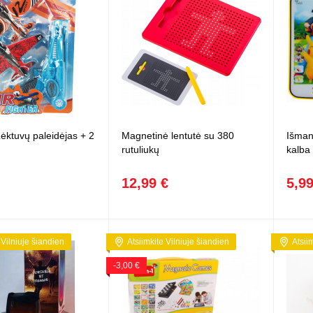
Lėktuvų paleidėjas + 2
Magnetinė lentutė su 380
Išman
rutuliukų
kalba
12,99 €
5,99
 Vilniuje šiandien
Atsiimkite Vilniuje šiandien
Atsii
-3,00 €