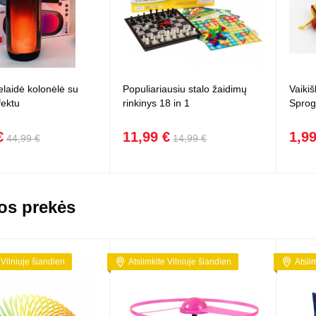
elaidė kolonėlė su
Populiariausiu stalo žaidimų
Vaikiš
fektu
rinkinys 18 in 1
Sprog
€
11,99 €
1,99
44,99 €
14,99 €
os prekės
 Vilniuje šiandien
Atsiimkite Vilniuje šiandien
Atsii