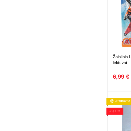
Žaislinis 
lėktuvai
6,99 €
Atsiimkite
-8,00 €