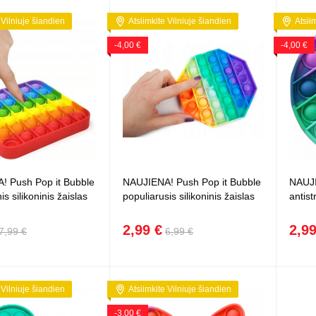
 Vilniuje šiandien
Atsiimkite Vilniuje šiandien
Atsii
-4,00 €
-4,00 €
! Push Pop it Bubble
NAUJIENA! Push Pop it Bubble
NAUJI
is silikoninis žaislas
populiarusis silikoninis žaislas
antist
2,99 €
2,99
7,99 €
6,99 €
 Vilniuje šiandien
Atsiimkite Vilniuje šiandien
-3,00 €