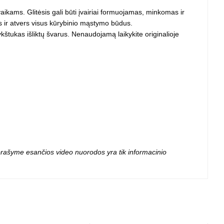
 projektoriai ir
vaikams. Glitėsis gali būti įvairiai formuojamas, minkomas ir
vai
uos ir atvers visus kūrybinio mąstymo būdus.
kštukas išliktų švarus. Nenaudojamą laikykite originalioje
 aprašyme esančios video nuorodos yra tik informacinio