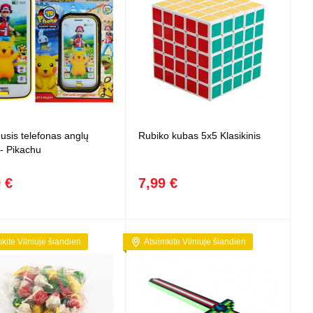
usis telefonas anglų
Rubiko kubas 5x5 Klasikinis
 - Pikachu
 €
7,99 €
mkite Vilniuje šiandien
Atsiimkite Vilniuje šiandien