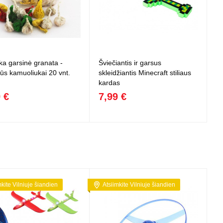
ka garsinė granata -
Šviečiantis ir garsus
ūs kamuoliukai 20 vnt.
skleidžiantis Minecraft stiliaus
kardas
 €
7,99 €
mkite Vilniuje šiandien
Atsiimkite Vilniuje šiandien