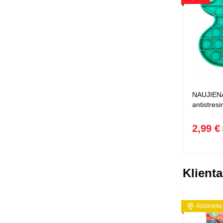
NAUJIENA
antistresi
2,99 €
Klienta
Atsiimkite