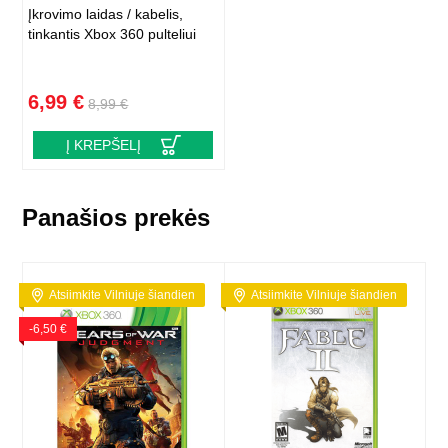
Įkrovimo laidas / kabelis,
tinkantis Xbox 360 pulteliui
6,99 €
8,99 €
Į KREPŠELĮ
Panašios prekės
Atsiimkite Vilniuje šiandien
Atsiimkite Vilniuje šiandien
-6,50 €