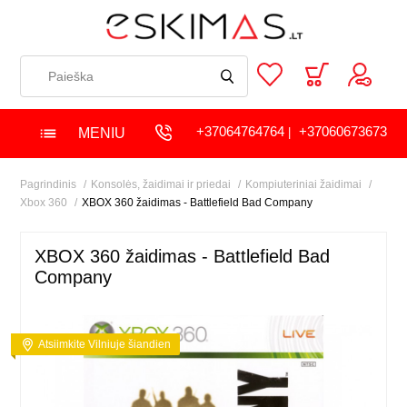
+37064764764
+37060673673
MENIU
|
Pagrindinis
Konsolės, žaidimai ir priedai
Kompiuteriniai žaidimai
Xbox 360
XBOX 360 žaidimas - Battlefield Bad Company
XBOX 360 žaidimas - Battlefield Bad
Company
Atsiimkite Vilniuje šiandien