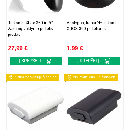
Tinkantis Xbox 360 ir PC
Analogas, kepurėlė tinkanti
žaidimų valdymo pultelis -
XBOX 360 pulteliams
juodas
27,99 €
1,99 €
Į KREPŠELĮ
Į KREPŠELĮ
Atsiimkite Vilniuje šiandien
Atsiimkite Vilniuje šiandien