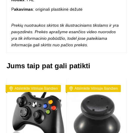
P
akavimas
: originali plastikinė dėžutė
Prekių nuotraukos skirtos tik iliustraciniams tikslams ir yra
pavyzdinės. Prekės aprašyme esančios video nuorodos
yra tik informacinio pobūdžio, todėl jose pateikiama
informacija gali skirtis nuo pačios prekės.
Jums taip pat gali patikti
Atsiimkite Vilniuje šiandien
Atsiimkite Vilniuje šiandien