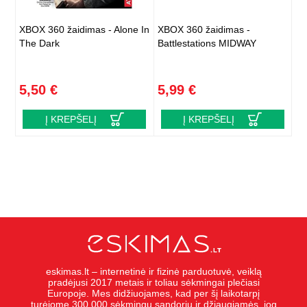
XBOX 360 žaidimas - Alone In
XBOX 360 žaidimas -
The Dark
Battlestations MIDWAY
5,50 €
5,99 €
Į KREPŠELĮ
Į KREPŠELĮ
eskimas.lt – internetinė ir fizinė parduotuvė, veiklą
pradėjusi 2017 metais ir toliau sėkmingai plečiasi
Europoje. Mes didžiuojames, kad per šį laikotarpį
turėjome 300 000 sėkmingų sandorių ir džiaugiamės, jog