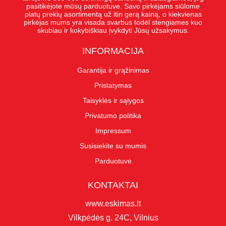
pasitikėjote mūsų parduotuve. Savo pirkėjams siūlome
platų prekių asortimentą už itin gerą kainą, o kiekvienas
pirkėjas mums yra visada svarbus todėl stengiames kuo
skubiau ir kokybiškiau įvykdyti Jūsų užsakymus.
INFORMACIJA
Garantija ir grąžinimas
Pristatymas
Taisyklės ir sąlygos
Privatumo politika
Impressum
Susisiekite su mumis
Parduotuvė
KONTAKTAI
www.eskimas.lt
Vilkpėdės g. 24C, Vilnius