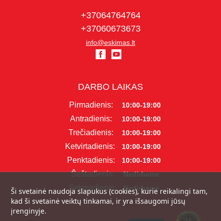
+37064764764
+37060673673
info@eskimas.lt
DARBO LAIKAS
Pirmadienis:
10:00-19:00
Antradienis:
10:00-19:00
Trečiadienis:
10:00-19:00
Ketvirtadienis:
10:00-19:00
Penktadienis:
10:00-19:00
Šeštadienis:
Nedirbame
Sekmadienis:
Nedirbame
Ši svetainė naudoja slapukus (cookies), kurie reikalingi tam,
kad ši svetainė veiktų tinkamai, ir yra išsaugomi jūsų
įrenginyje.