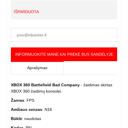
IŠPARDUOTA
INFORMUOKITE MANE KAI PREKĖ BUS SANDĖLYJE
Aprašymas
XBOX 360 Battlefield Bad Company
- žaidimas skirtas
XBOX 360 žaidimų konsolei.
Žanras
: FPS
Amžiaus cenzas
: N16
Būklė
: naudotas
Kodas
: PAL