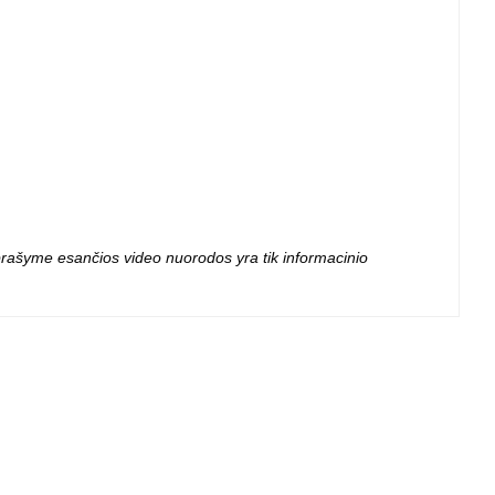
 projektoriai ir
vai
 aprašyme esančios video nuorodos yra tik informacinio