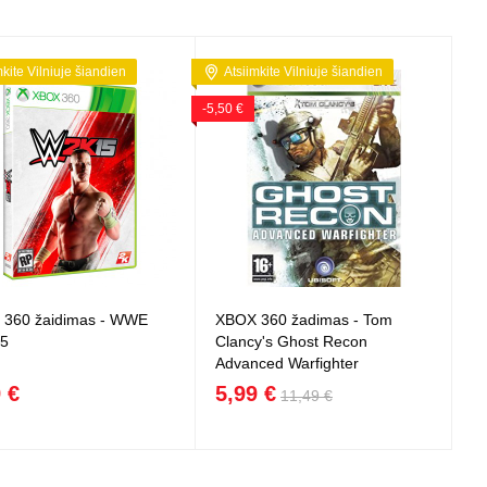
mkite Vilniuje šiandien
Atsiimkite Vilniuje šiandien
-5,50 €
360 žaidimas - WWE
XBOX 360 žadimas - Tom
5
Clancy's Ghost Recon
Advanced Warfighter
 €
5,99 €
11,49 €