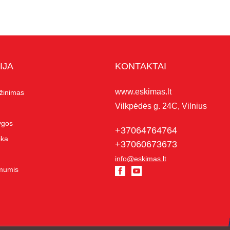
IJA
KONTAKTAI
www.eskimas.lt
ąžinimas
Vilkpėdės g. 24C, Vilnius
lygos
+37064764764
ika
+37060673673
info@eskimas.lt
 mumis