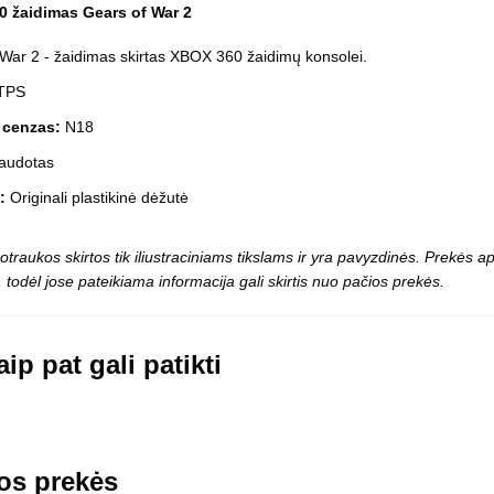
Vaikiški
 žaidimas Gears of War 2
Skvišai
Airsoft / Spyruokliniai ginklai
šviestu
t
Šviečiantis, su garsais
War 2 - žaidimas skirtas XBOX 360 žaidimų konsolei.
esai
Minkštomis kulkomis šaudantys
TPS
Šautuvai su pistonais
Lankai / arbaletai
 cenzas:
N18
Treniruočių peiliai - butterfly
audotas
:
Originali plastikinė dėžutė
otraukos skirtos tik iliustraciniams tikslams ir yra pavyzdinės. Prekės
 todėl jose pateikiama informacija gali skirtis nuo pačios prekės.
ip pat gali patikti
os prekės