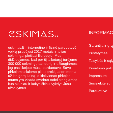
INFORMAC
Garantija ir gr
eskimas.lt – internetinė ir fizinė parduotuvė,
veiklą pradėjusi 2017 metais ir toliau
Pristatymas
sėkmingai plečiasi Europoje. Mes
didžiuojames, kad per šį laikotarpį turėjome
Taisyklės ir są
300 000 sėkmingų sandorių ir džiaugiamės,
jog pasitikėjote mūsų parduotuve. Savo
Privatumo polit
pirkėjams siūlome platų prekių asortimentą
už itin gerą kainą, o kiekvienas pirkėjas
Impressum
mums yra visada svarbus todėl stengiames
Susisiekite su
kuo skubiau ir kokybiškiau įvykdyti Jūsų
užsakymus.
Parduotuvė