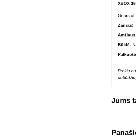
XBOX 360
Squishy - 
Push Pop i
Gears of 
Kiti antistr
Žanras:
Amžiaus
Būklė:
N
Palkuotė
Prekių nu
pobūdžio,
Jums ta
Panaši