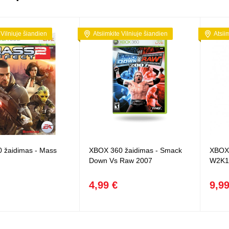
 Vilniuje šiandien
Atsiimkite Vilniuje šiandien
Atsii
 žaidimas - Mass
XBOX 360 žaidimas - Smack
XBOX 
Down Vs Raw 2007
W2K1
4,99 €
9,99