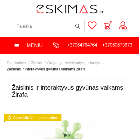
+37064764764
+37060673673
MENIU
|
Pagrindinis
Žaislai
Grojantys, šviečiantys, judantys
Žaislinis ir interaktyvus gyvūnas vaikams Žirafa
Žaislinis ir interaktyvus gyvūnas vaikams
Žirafa
Atsiimkite Vilniuje šiandien