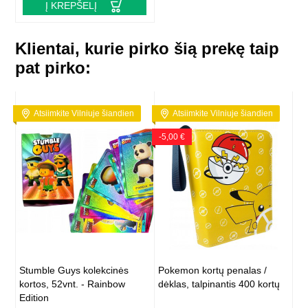
Į KREPŠELĮ
Klientai, kurie pirko šią prekę taip
pat pirko:
Atsiimkite Vilniuje šiandien
Atsiimkite Vilniuje šiandien
-5,00 €
Stumble Guys kolekcinės
Pokemon kortų penalas /
kortos, 52vnt. - Rainbow
dėklas, talpinantis 400 kortų
Edition