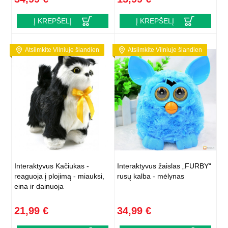
Į KREPŠELĮ
Į KREPŠELĮ
Atsiimkite Vilniuje šiandien
Atsiimkite Vilniuje šiandien
Interaktyvus Kačiukas -
Interaktyvus žaislas „FURBY“
reaguoja į plojimą - miauksi,
rusų kalba - mėlynas
eina ir dainuoja
21,99 €
34,99 €