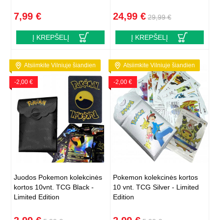
7,99 €
24,99 €
29,99 €
Į KREPŠELĮ
Į KREPŠELĮ
Atsiimkite Vilniuje šiandien
Atsiimkite Vilniuje šiandien
-2,00 €
-2,00 €
Juodos Pokemon kolekcinės
Pokemon kolekcinės kortos
kortos 10vnt. TCG Black -
10 vnt. TCG Silver - Limited
Limited Edition
Edition