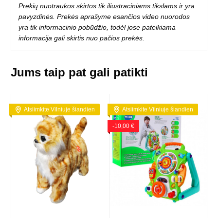
Prekių nuotraukos skirtos tik iliustraciniams tikslams ir yra
pavyzdinės. Prekės aprašyme esančios video nuorodos
yra tik informacinio pobūdžio, todėl jose pateikiama
informacija gali skirtis nuo pačios prekės.
Jums taip pat gali patikti
Atsiimkite Vilniuje šiandien
Atsiimkite Vilniuje šiandien
-10,00 €