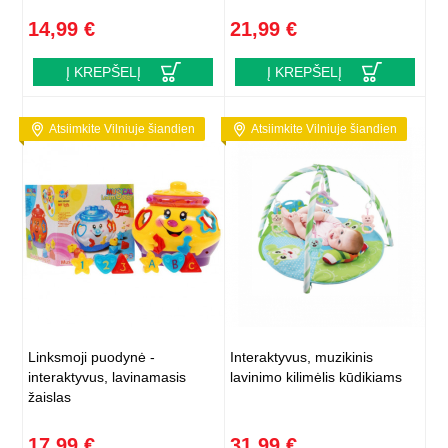
14,99 €
21,99 €
Į KREPŠELĮ
Į KREPŠELĮ
Atsiimkite Vilniuje šiandien
Atsiimkite Vilniuje šiandien
Linksmoji puodynė -
Interaktyvus, muzikinis
interaktyvus, lavinamasis
lavinimo kilimėlis kūdikiams
žaislas
17,99 €
31,99 €