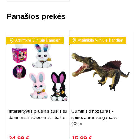
Panašios prekės
Atsiimkite Vilniuje šiandien
Atsiimkite Vilniuje šiandien
Interaktyvus pliušinis zuikis su
Guminis dinozauras -
dainomis ir šviesomis - baltas
spinozauras su garsais -
40cm
34,99 €
15,99 €