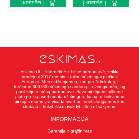
Į KREPŠELĮ
Į KREPŠELĮ
eskimas.lt – internetinė ir fizinė parduotuvė, veiklą
pradėjusi 2017 metais ir toliau sėkmingai plečiasi
Europoje. Mes didžiuojames, kad per šį laikotarpį
turėjome 300 000 sėkmingų sandorių ir džiaugiamės, jog
pasitikėjote mūsų parduotuve. Savo pirkėjams siūlome
platų prekių asortimentą už itin gerą kainą, o kiekvienas
pirkėjas mums yra visada svarbus todėl stengiames kuo
skubiau ir kokybiškiau įvykdyti Jūsų užsakymus.
INFORMACIJA
Garantija ir grąžinimas