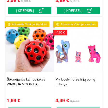
3,99 €
3,99 €
5,99 €
5,99 €
Į KREPŠELĮ
Į KREPŠELĮ
Atsiimkite Vilniuje šiandien
Atsiimkite Vilniuje šiandien
-4,00 €
Šokinėjantis kamuoliukas
My lovely horse trijų ponių
WABOBA MOON BALL
rinkinys
1,99 €
4,49 €
8,49 €