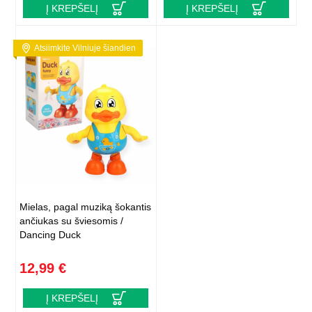
Į KREPŠELĮ
Į KREPŠELĮ
Atsiimkite Vilniuje šiandien
Mielas, pagal muziką šokantis
ančiukas su šviesomis /
Dancing Duck
12,99 €
Į KREPŠELĮ