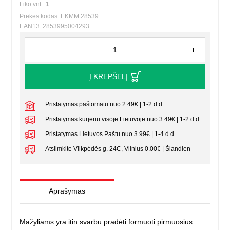
Liko vnt.:
1
Prekės kodas: EKMM 28539
EAN13: 2853995004293
Į KREPŠELĮ
Pristatymas paštomatu nuo 2.49€ | 1-2 d.d.
Pristatymas kurjeriu visoje Lietuvoje nuo 3.49€ | 1-2 d.d
Pristatymas Lietuvos Paštu nuo 3.99€ | 1-4 d.d.
Atsiimkite Vilkpėdės g. 24C, Vilnius 0.00€ | Šiandien
Aprašymas
Mažyliams yra itin svarbu pradėti
formuoti pirmuosius