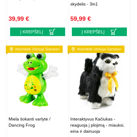
skydelis - 3in1
39,99 €
59,99 €
Į KREPŠELĮ
Į KREPŠELĮ
Atsiimkite Vilniuje šiandien
Atsiimkite Vilniuje šiandien
Miela šokanti varlytė /
Interaktyvus Kačiukas -
Dancing Frog
reaguoja į plojimą - miauksi,
eina ir dainuoja