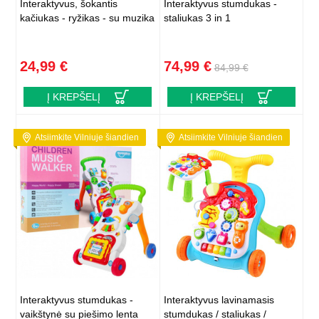
Interaktyvus, šokantis
Interaktyvus stumdukas -
kačiukas - ryžikas - su muzika
staliukas 3 in 1
24,99 €
74,99 €
84,99 €
Į KREPŠELĮ
Į KREPŠELĮ
Atsiimkite Vilniuje šiandien
Atsiimkite Vilniuje šiandien
Interaktyvus stumdukas -
Interaktyvus lavinamasis
vaikštynė su piešimo lenta
stumdukas / staliukas /