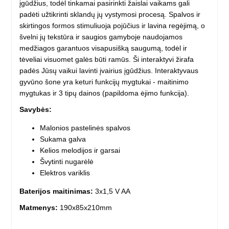
įgūdžius, todėl tinkamai pasirinkti žaislai vaikams gali
padėti užtikrinti sklandų jų vystymosi procesą. Spalvos ir
skirtingos formos stimuliuoja pojūčius ir lavina regėjimą, o
švelni jų tekstūra ir saugios gamyboje naudojamos
medžiagos garantuos visapusišką saugumą, todėl ir
tėveliai visuomet galės būti ramūs. Ši interaktyvi žirafa
padės Jūsų vaikui lavinti įvairius įgūdžius. Interaktyvaus
gyvūno šone yra keturi funkcijų mygtukai - maitinimo
mygtukas ir 3 tipų dainos (papildoma ėjimo funkcija).
Savybės:
Malonios pastelinės spalvos
Sukama galva
Kelios melodijos ir garsai
Švytinti nugarėlė
Elektros variklis
Baterijos maitinimas:
3x1,5 V AA
Matmenys:
190x85x210mm