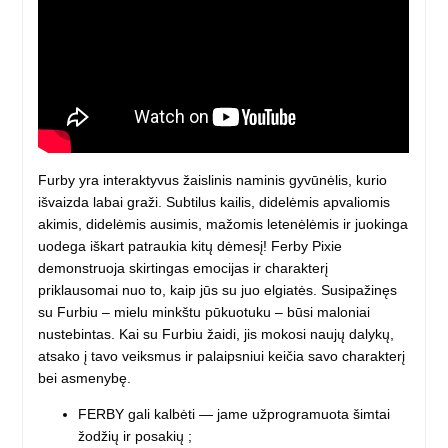
Furby yra interaktyvus žaislinis naminis gyvūnėlis, kurio
išvaizda labai graži. Subtilus kailis, didelėmis apvaliomis
akimis, didelėmis ausimis, mažomis letenėlėmis ir juokinga
uodega iškart patraukia kitų dėmesį! Ferby Pixie
demonstruoja skirtingas emocijas ir charakterį
priklausomai nuo to, kaip jūs su juo elgiatės. Susipažinęs
su Furbiu – mielu minkštu pūkuotuku – būsi maloniai
nustebintas. Kai su Furbiu žaidi, jis mokosi naujų dalykų,
atsako į tavo veiksmus ir palaipsniui keičia savo charakterį
bei asmenybę.
FERBY gali kalbėti — jame užprogramuota šimtai
žodžių ir posakių ;