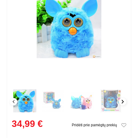
34,99 €
Pridėti prie pamėgtų prekių