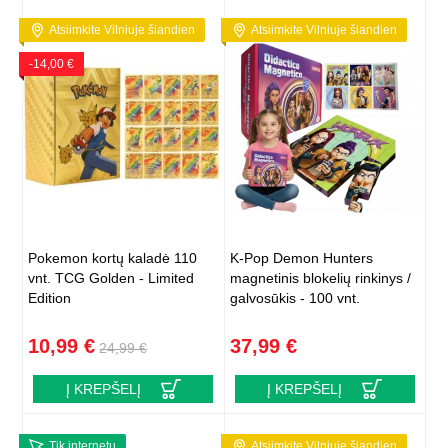
Atsiimkite Vilniuje šiandien
Atsiimkite Vilniuje šiandien
-14,00 €
Pokemon kortų kaladė 110
K-Pop Demon Hunters
vnt. TCG Golden - Limited
magnetinis blokelių rinkinys /
Edition
galvosūkis - 100 vnt.
10,99 €
37,99 €
24,99 €
Į KREPŠELĮ
Į KREPŠELĮ
Tik internetu
Atsiimkite Vilniuje šiandien