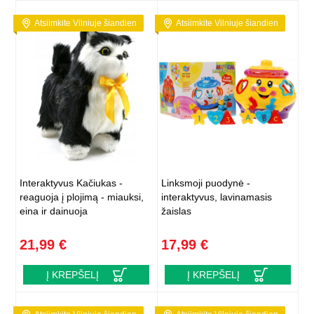
Atsiimkite Vilniuje šiandien
Atsiimkite Vilniuje šiandien
Interaktyvus Kačiukas -
Linksmoji puodynė -
reaguoja į plojimą - miauksi,
interaktyvus, lavinamasis
eina ir dainuoja
žaislas
21,99 €
17,99 €
Į KREPŠELĮ
Į KREPŠELĮ