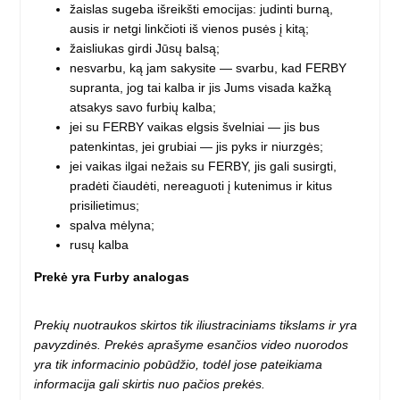
žaislas sugeba išreikšti emocijas: judinti burną,
ausis ir netgi linkčioti iš vienos pusės į kitą;
žaisliukas girdi Jūsų balsą;
nesvarbu, ką jam sakysite — svarbu, kad FERBY
supranta, jog tai kalba ir jis Jums visada kažką
atsakys savo furbių kalba;
jei su FERBY vaikas elgsis švelniai — jis bus
patenkintas, jei grubiai — jis pyks ir niurzgės;
jei vaikas ilgai nežais su FERBY, jis gali susirgti,
pradėti čiaudėti, nereaguoti į kutenimus ir kitus
prisilietimus;
spalva mėlyna;
rusų kalba
Prekė yra Furby analogas
Prekių nuotraukos skirtos tik iliustraciniams tikslams ir yra
pavyzdinės. Prekės aprašyme esančios video nuorodos
yra tik informacinio pobūdžio, todėl jose pateikiama
informacija gali skirtis nuo pačios prekės.