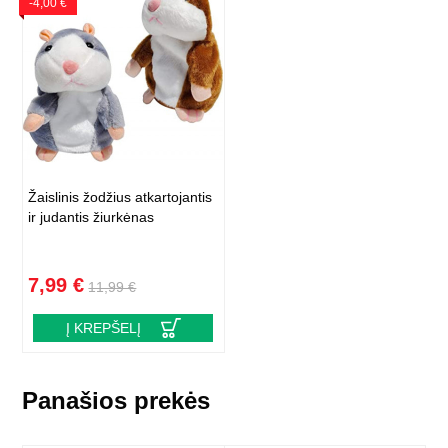
-4,00 €
Žaislinis žodžius atkartojantis
ir judantis žiurkėnas
7,99 €
11,99 €
Į KREPŠELĮ
Panašios prekės