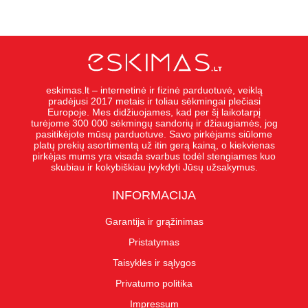
eskimas.lt – internetinė ir fizinė parduotuvė, veiklą
pradėjusi 2017 metais ir toliau sėkmingai plečiasi
Europoje. Mes didžiuojames, kad per šį laikotarpį
turėjome 300 000 sėkmingų sandorių ir džiaugiamės, jog
pasitikėjote mūsų parduotuve. Savo pirkėjams siūlome
platų prekių asortimentą už itin gerą kainą, o kiekvienas
pirkėjas mums yra visada svarbus todėl stengiames kuo
skubiau ir kokybiškiau įvykdyti Jūsų užsakymus.
INFORMACIJA
Garantija ir grąžinimas
Pristatymas
Taisyklės ir sąlygos
Privatumo politika
Impressum