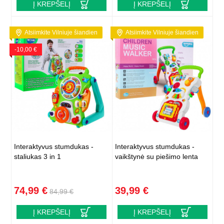
Į KREPŠELĮ
Į KREPŠELĮ
Atsiimkite Vilniuje šiandien
Atsiimkite Vilniuje šiandien
-10,00 €
Interaktyvus stumdukas -
Interaktyvus stumdukas -
staliukas 3 in 1
vaikštynė su piešimo lenta
74,99 €
39,99 €
84,99 €
Į KREPŠELĮ
Į KREPŠELĮ