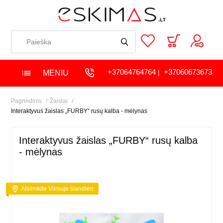
+37064764764
+37060673673
MENIU
|
Pagrindinis
Žaislai
Interaktyvus žaislas „FURBY“ rusų kalba - mėlynas
Interaktyvus žaislas „FURBY“ rusų kalba
- mėlynas
Atsiimkite Vilniuje šiandien