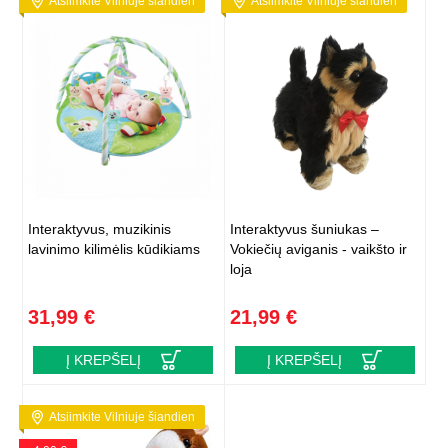
Atsiimkite Vilniuje šiandien
Atsiimkite Vilniuje šiandien
Interaktyvus, muzikinis
Interaktyvus šuniukas –
lavinimo kilimėlis kūdikiams
Vokiečių aviganis - vaikšto ir
loja
31,99 €
21,99 €
Į KREPŠELĮ
Į KREPŠELĮ
Atsiimkite Vilniuje šiandien